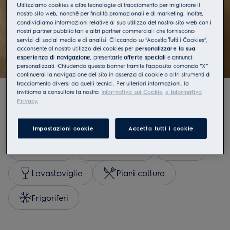
direttamente a casa tua
Utilizziamo cookies e altre tecnologie di tracciamento per migliorare il
nostro sito web, nonchè per finalità promozionali e di marketing. Inoltre,
condividiamo informazioni relative al suo utilizzo del nostro sito web con i
Esplora
nostri partner pubblicitari e altri partner commerciali che forniscono
servizi di social media e di analisi. Cliccando su “Accetta Tutti i Cookies”,
acconsente al nostro utilizzo dei cookies per
personalizzare la sua
esperienza di navigazione
, presentarle
offerte speciali
e annunci
personalizzati. Chiudendo questo banner tramite l’apposito comando “X”
continuerai la navigazione del sito in assenza di cookie o altri strumenti di
tracciamento diversi da quelli tecnici. Per ulteriori informazioni, la
invitiamo a consultare la nostra
Informativa sui Cookie
e Informativa
Privacy.
Acquista per categorie
Impostazioni cookie
Accetta tutti i cookie
Lavatrici
Asciugatrici
Forni
Lavastoviglie
Piani cottura
Frigoriferi