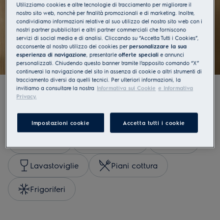
direttamente a casa tua
Utilizziamo cookies e altre tecnologie di tracciamento per migliorare il
nostro sito web, nonchè per finalità promozionali e di marketing. Inoltre,
condividiamo informazioni relative al suo utilizzo del nostro sito web con i
Esplora
nostri partner pubblicitari e altri partner commerciali che forniscono
servizi di social media e di analisi. Cliccando su “Accetta Tutti i Cookies”,
acconsente al nostro utilizzo dei cookies per
personalizzare la sua
esperienza di navigazione
, presentarle
offerte speciali
e annunci
personalizzati. Chiudendo questo banner tramite l’apposito comando “X”
continuerai la navigazione del sito in assenza di cookie o altri strumenti di
tracciamento diversi da quelli tecnici. Per ulteriori informazioni, la
invitiamo a consultare la nostra
Informativa sui Cookie
e Informativa
Privacy.
Acquista per categorie
Impostazioni cookie
Accetta tutti i cookie
Lavatrici
Asciugatrici
Forni
Lavastoviglie
Piani cottura
Frigoriferi