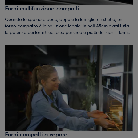
Forni multifunzione compatti
Quando lo spazio è poco, oppure la famiglia è ristretta, un
forno compatto
è la soluzione ideale.
In soli 45cm
avrai tutta
la potenza dei forni Electrolux per creare piatti deliziosi. I forni
compatti infatti, nonostante le dimensioni ridotte, permettono di
cucinare in modo uniforme qualsiasi piatto, grazie alle
numerose funzioni di cui sono dotati. Inoltre, essendo la cavità
interna più piccola,
i tempi di riscaldamento si riducono.
Forni compatti a vapore