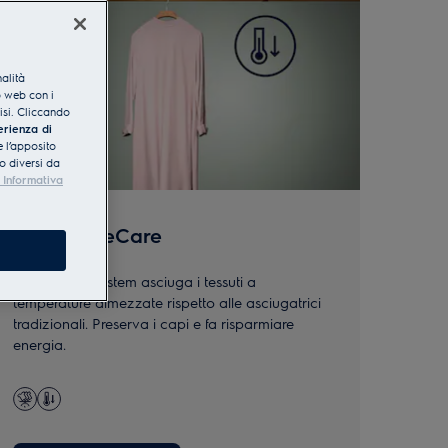
nalità
o web con i
lisi. Cliccando
erienza di
 l’apposito
o diversi da
 Informativa
700 GentleCare
GentleCare System asciuga i tessuti a
temperature dimezzate rispetto alle asciugatrici
tradizionali. Preserva i capi e fa risparmiare
energia.