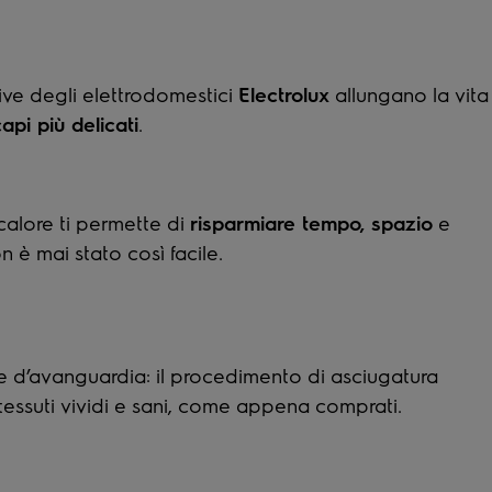
ive degli elettrodomestici
Electrolux
allungano la vita
api più delicati
.
alore ti permette di
risparmiare tempo, spazio
e
 è mai stato così facile.
e d’avanguardia: il procedimento di asciugatura
essuti vividi e sani, come appena comprati.