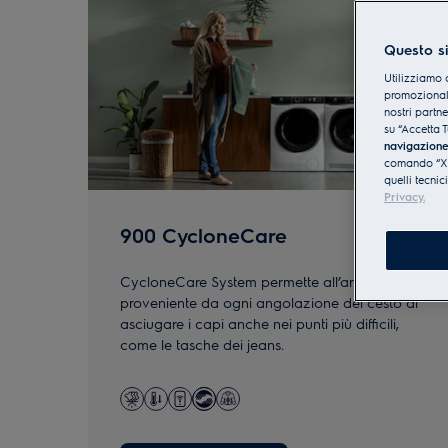
Questo si
Utilizziamo 
promozionali
nostri partn
su “Accetta T
navigazion
comando “X” 
quelli tecnic
Privacy.
900 CycloneCare
CycloneCare System permette all’aria
proveniente da ogni angolazione del cesto di
asciugare i capi anche nei punti più difficili,
come le tasche dei jeans.