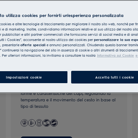
to utilizza cookies per fornirti un'esperienza personalizzata
cookies e altre tecnologie di tracciamento per migliorare il nostro sito web, nonchè per fi
 e di marketing. Inoltre, condividiamo informazioni relative al suo utilizzo del nostro sit
er pubblicitari e altri partner commerciali che forniscono servizi di social media e di ana
utti i Cookies”, acconsente al nostro utilizzo dei cookies per
personalizzare la sua esp
e
, presentarle
offerte speciali
e annunci personalizzati. Chiudendo questo banner tramite
continuerai la navigazione del sito in assenza di cookie o altri strumenti di tracciament
i. Per ulteriori informazioni, la invitiamo a consultare la nostra
Informativa sui Cookie
e
800 DelicateCare
Impostazioni cookie
Accetta tutti i cookie
L'innovativa tecnologia DelicateCare preserva
forme e caratteristiche dei capi, regolando la
temperatura e il movimento del cesto in base al
tipo di tessuto