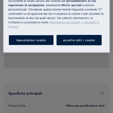
acconsente al nostro utilizzo dei cookies per
personalizzare la sua
esperienza di navigazione
, presentarle
offerte speciali
e annunci
EFFCAR2
personalizzati. Chiudendo questo banner tramite l’apposito comando “X”
Filtro per purificatore aria
continuerai la navigazione del sito in assenza di cookie o altri strumenti di
tracciamento diversi da quelli tecnici. Per ulteriori informazioni, la
invitiamo a consultare la nostra
Informativa sui Cookie
e Informativa
0 (0)
Privacy.
Vantaggi
Filtro di protezione totale CARE A3
Filtro CARE
Impostazioni cookie
Accetta tutti i cookie
Specifiche principali
ProductTitle
Filtro per purificatore aria