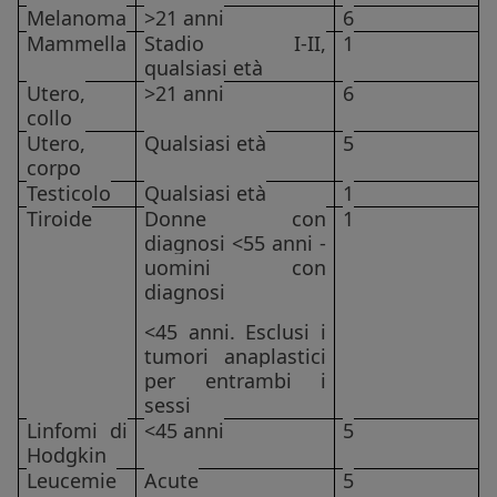
Melanoma
>21 anni
6
Mammella
Stadio I-II,
1
qualsiasi età
Utero,
>21 anni
6
collo
Utero,
Qualsiasi età
5
corpo
Testicolo
Qualsiasi età
1
Tiroide
Donne con
1
diagnosi <55 anni -
uomini con
diagnosi
<45 anni. Esclusi i
tumori anaplastici
per entrambi i
sessi
Linfomi di
<45 anni
5
Hodgkin
Leucemie
Acute
5