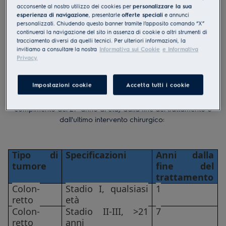
attuativi - non è tenuto a fornire informazioni, né subire
acconsente al nostro utilizzo dei cookies per
personalizzare la sua
esperienza di navigazione
, presentarle
offerte speciali
e annunci
qualunque tipo di indagine (es. visita medica) in merito a tale
personalizzati. Chiudendo questo banner tramite l’apposito comando “X”
pregressa patologia.
continuerai la navigazione del sito in assenza di cookie o altri strumenti di
Il termine è ridotto da dieci a cinque anni, nel caso in cui la
tracciamento diversi da quelli tecnici. Per ulteriori informazioni, la
patologia sia insorta prima del compimento del ventunesimo
invitiamo a consultare la nostra
Informativa sui Cookie
e Informativa
Privacy.
anno di età.
Qui di seguito la tabella delle patologie per le quali è previsto
Impostazioni cookie
Accetta tutti i cookie
un termine ridotto per il maturarsi dell'oblio oncologico rispetto
al limite dei dieci anni (o cinque se diagnosi precedente al
compimento del 21° anno di età) dalla fine del trattamento o
dall'ultimo intervento chirurgico:
Tipo di
Specificazioni
Anni dalla
tumore
fine del
trattamento
Colon-
Stadio I, qualsiasi
1
retto
età
Colon-
Stadio II-III, >21
7
retto
anni