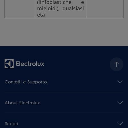
(linfoblastiche e
mieloidi), qualsiasi
età
Contatti e Supporto
Contattaci
Iscriviti alla nostra newsletter
About Electrolux
Facebook
Instagram
Electrolux Group
YouTube
Stampa e notizie
Assistenza e Riparazioni
Scopri
Informazioni finanziarie