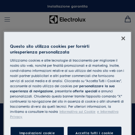
Installazione garantita
Trova un rivenditore
Questo sito utilizza cookies per fornirti
un'esperienza personalizzata
Per trovare un rivenditore di uno specifico modello, vai su "trova
Utilizziamo cookies e altre tecnologie di tracciamento per migliorare il
il rivenditore" nella pagina del prodotto.
nostro sito web, nonchè per finalità promozionali e di marketing. Inoltre,
condividiamo informazioni relative al suo utilizzo del nostro sito web con i
Inserisci Città, indirizzo o CAP
nostri partner pubblicitari e altri partner commerciali che forniscono
servizi di social media e di analisi. Cliccando su “Accetta Tutti i Cookies”,
acconsente al nostro utilizzo dei cookies per
personalizzare la sua
Cerca
All
esperienza di navigazione
, presentarle
offerte speciali
e annunci
personalizzati. Chiudendo questo banner tramite l’apposito comando “X”
continuerai la navigazione del sito in assenza di cookie o altri strumenti di
tracciamento diversi da quelli tecnici. Per ulteriori informazioni, la
invitiamo a consultare la nostra
Informativa sui Cookie
e Informativa
Privacy.
Impostazioni cookie
Accetta tutti i cookie