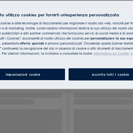
to utilizza cookies per fornirti un'esperienza personalizzata
cookies e altre tecnologie di tracciamento per migliorare il nostro sito web, nonchè per fi
 e di marketing. Inoltre, condividiamo informazioni relative al suo utilizzo del nostro sit
er pubblicitari e altri partner commerciali che forniscono servizi di social media e di ana
utti i Cookies”, acconsente al nostro utilizzo dei cookies per
personalizzare la sua esp
e
, presentarle
offerte speciali
e annunci personalizzati. Chiudendo questo banner tramite
continuerai la navigazione del sito in assenza di cookie o altri strumenti di tracciament
i. Per ulteriori informazioni, la invitiamo a consultare la nostra
Informativa sui Cookie
e
Impostazioni cookie
Accetta tutti i cookie