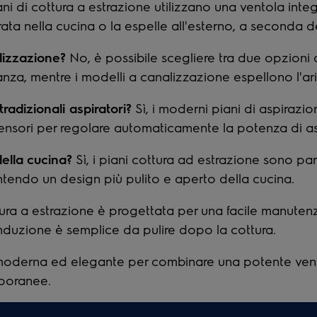
ani di cottura a estrazione utilizzano una ventola inte
iltrata nella cucina o la espelle all'esterno, a seconda d
lizzazione?
No, è possibile scegliere tra due opzioni di
 stanza, mentre i modelli a canalizzazione espellono l'ar
radizionali aspiratori?
Sì, i moderni piani di aspirazi
 sensori per regolare automaticamente la potenza di asp
ella
cucina?
Sì, i piani cottura ad estrazione sono par
ntendo un design più pulito e aperto della cucina.
ra a estrazione è progettata per una facile manutenzio
a induzione è semplice da pulire dopo la cottura.
 moderna ed elegante per combinare una potente venti
mporanee.