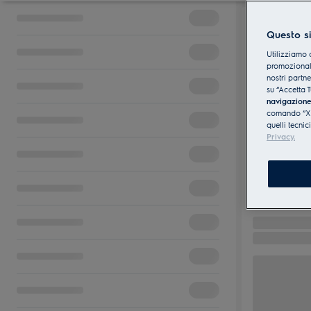
Questo si
Utilizziamo 
promozionali
nostri partn
su “Accetta T
navigazion
comando “X” 
quelli tecnic
Privacy.