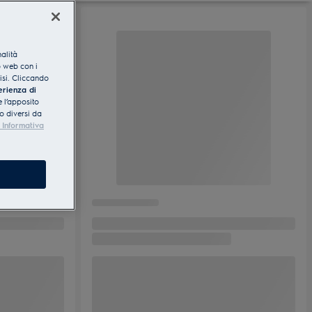
nalità
o web con i
lisi. Cliccando
erienza di
 l’apposito
o diversi da
 Informativa