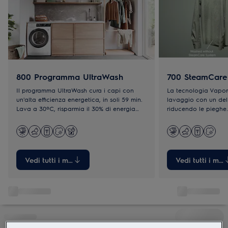
800 Programma UltraWash
700 SteamCare
Il programma UltraWash cura i capi con
La tecnologia Vapor
un'alta efficienza energetica, in soli 59 min.
lavaggio con un del
Lava a 30ºC, risparmia il 30% di energia
riducendo le pieghe. 
rispetto al programma cotone a 40ºC.
saranno distese e non
Vedi tutti i modelli
Vedi tutti i mode