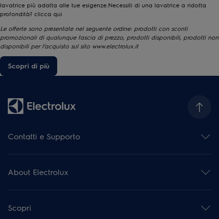
lavatrice più adatta alle tue esigenze.Necessiti di una lavatrice a ridotta
profondità? clicca
qui
Le offerte sono presentate nel seguente ordine: prodotti con sconti
promozionali di qualunque fascia di prezzo, prodotti disponibili, prodotti non
disponibili per l’acquisto sul sito www.electrolux.it
Scopri di più
Contatti e Supporto
Contattaci
Iscriviti alla nostra newsletter
About Electrolux
Facebook
Instagram
Electrolux Group
YouTube
Stampa e notizie
Assistenza e Riparazioni
Scopri
Informazioni finanziarie
Registra il tuo prodotto