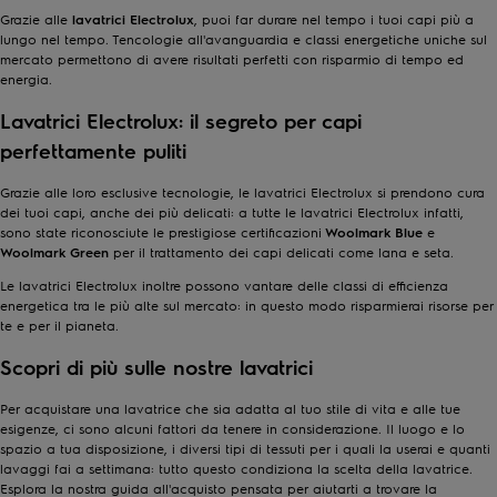
Grazie alle
lavatrici Electrolux
, puoi far durare nel tempo i tuoi capi più a
lungo nel tempo. Tencologie all'avanguardia e classi energetiche uniche sul
mercato permettono di avere risultati perfetti con risparmio di tempo ed
energia.
Lavatrici Electrolux: il segreto per capi
perfettamente puliti
Grazie alle loro esclusive tecnologie, le lavatrici Electrolux si prendono cura
dei tuoi capi, anche dei più delicati: a tutte le lavatrici Electrolux infatti,
sono state riconosciute le prestigiose certificazioni
Woolmark Blue
e
Woolmark Green
per il trattamento dei capi delicati come lana e seta.
Le lavatrici Electrolux inoltre possono vantare delle classi di efficienza
energetica tra le più alte sul mercato: in questo modo risparmierai risorse per
te e per il pianeta.
Scopri di più sulle nostre lavatrici
Per acquistare una lavatrice che sia adatta al tuo stile di vita e alle tue
esigenze, ci sono alcuni fattori da tenere in considerazione. Il luogo e lo
spazio a tua disposizione, i diversi tipi di tessuti per i quali la userai e quanti
lavaggi fai a settimana: tutto questo condiziona la scelta della lavatrice.
Esplora la nostra guida all'acquisto pensata per aiutarti a trovare la