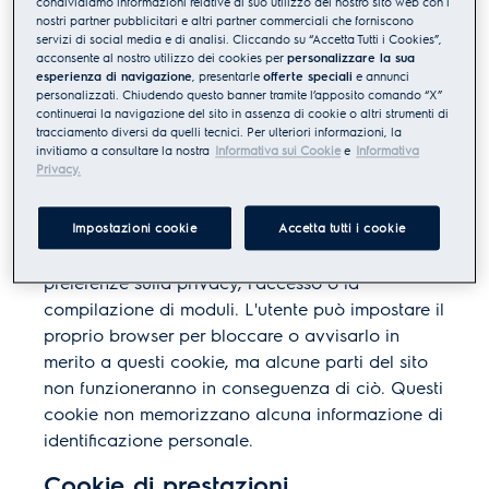
condividiamo informazioni relative al suo utilizzo del nostro sito web con i
cookie che usiamo e sul motivo per cui li usiamo.
nostri partner pubblicitari e altri partner commerciali che forniscono
servizi di social media e di analisi. Cliccando su “Accetta Tutti i Cookies”,
Categorie di cookie
acconsente al nostro utilizzo dei cookies per
personalizzare la sua
esperienza di navigazione
, presentarle
offerte speciali
e annunci
personalizzati. Chiudendo questo banner tramite l’apposito comando “X”
Cookie strettamente necessari
continuerai la navigazione del sito in assenza di cookie o altri strumenti di
tracciamento diversi da quelli tecnici. Per ulteriori informazioni, la
Questi cookie sono necessari per il sito web e
invitiamo a consultare la nostra
Informativa sui Cookie
e
Informativa
Privacy.
non possono essere disattivati nei nostri sistemi.
Di solito sono impostati solo in risposta alle
azioni effettuate da te che equivalgono a una
Impostazioni cookie
Accetta tutti i cookie
richiesta di servizi, come l’impostazione delle
preferenze sulla privacy, l’accesso o la
compilazione di moduli. L'utente può impostare il
proprio browser per bloccare o avvisarlo in
merito a questi cookie, ma alcune parti del sito
non funzioneranno in conseguenza di ciò. Questi
cookie non memorizzano alcuna informazione di
identificazione personale.
Cookie di prestazioni