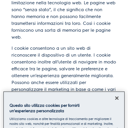
limitazione nella tecnologia web. Le pagine web
sono “senza stato”, il che significa che non
hanno memoria e non possono facilmente
trasmettersi informazioni tra loro. Così i cookie
forniscono una sorta di memoria per le pagine
web.
I cookie consentono a un sito web di
riconoscere il dispositivo di un utente. I cookie
consentono inoltre all’utente di navigare in modo
efficace tra le pagine, salvare le preferenze e
ottenere un’esperienza generalmente migliorata.
Possono anche essere utilizzati per
personalizzare il marketing in base a come i vari
siti web sono stati visitati dall’utente.
Questo sito utilizza cookies per fornirti
DESCRIZIONE GENERALE DEI N
un'esperienza personalizzata
OSTRI COOKIE
Utilizziamo cookies e altre tecnologie di tracciamento per migliorare il
nostro sito web, nonchè per finalità promozionali e di marketing. Inoltre,
Di seguito sono riportate le informazioni sui