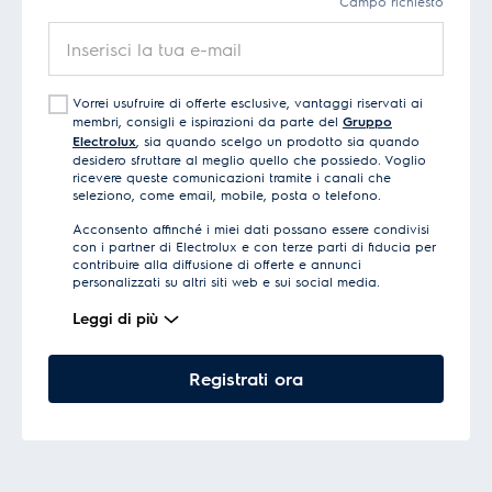
Campo richiesto
Inserisci
la
tua
Vorrei usufruire di offerte esclusive, vantaggi riservati ai
e-
membri, consigli e ispirazioni da parte del
Gruppo
mail
Electrolux
, sia quando scelgo un prodotto sia quando
desidero sfruttare al meglio quello che possiedo. Voglio
ricevere queste comunicazioni tramite i canali che
seleziono, come email, mobile, posta o telefono.
Acconsento affinché i miei dati possano essere condivisi
con i partner di Electrolux e con terze parti di fiducia per
contribuire alla diffusione di offerte e annunci
personalizzati su altri siti web e sui social media.
Leggi di più
Registrati ora