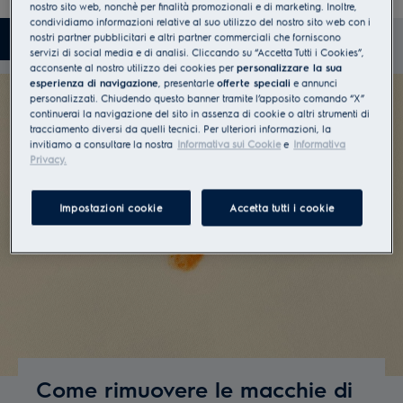
nostro sito web, nonchè per finalità promozionali e di marketing. Inoltre,
condividiamo informazioni relative al suo utilizzo del nostro sito web con i
nostri partner pubblicitari e altri partner commerciali che forniscono
Crediamo che ogni cambiamento cominci dalle
Pulizia delle macchie
Crea nuovi capi
Rinnova e ripara
servizi di social media e di analisi. Cliccando su “Accetta Tutti i Cookies”,
nostre case e che anche una piccola azione possa
acconsente al nostro utilizzo dei cookies per
personalizzare la sua
aiutare il pianeta e noi stessi.
esperienza di navigazione
, presentarle
offerte speciali
e annunci
personalizzati. Chiudendo questo banner tramite l’apposito comando “X”
continuerai la navigazione del sito in assenza di cookie o altri strumenti di
Questo è il motivo per cui vogliamo condividere la
tracciamento diversi da quelli tecnici. Per ulteriori informazioni, la
invitiamo a consultare la nostra
Informativa sui Cookie
e
Informativa
nostra conoscenza e i trucchi quotidiani su come
Privacy.
prendersi cura dei capi in modo più sostenibile.
Impostazioni cookie
Accetta tutti i cookie
Il nostro desiderio è quello d'incoraggiare tutti
quanti ad agire in modo più sostenibile. Perché ciò
che facciamo oggi darà forma al domani.
Scopri di più
Come rimuovere le macchie di