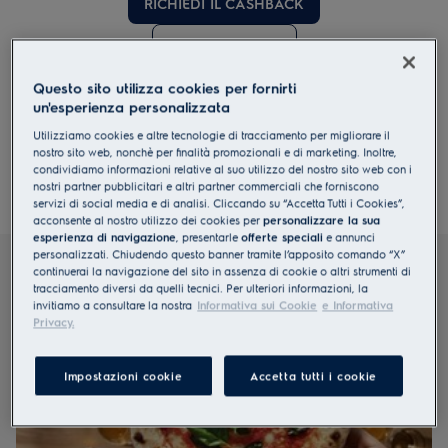
RICHIEDI IL CASHBACK
Scopri i prodotti
Regolamento
Questo sito utilizza cookies per fornirti
un'esperienza personalizzata
Utilizziamo cookies e altre tecnologie di tracciamento per migliorare il
nostro sito web, nonchè per finalità promozionali e di marketing. Inoltre,
condividiamo informazioni relative al suo utilizzo del nostro sito web con i
Scopri le nostre migliori tecnologie
nostri partner pubblicitari e altri partner commerciali che forniscono
servizi di social media e di analisi. Cliccando su “Accetta Tutti i Cookies”,
acconsente al nostro utilizzo dei cookies per
personalizzare la sua
esperienza di navigazione
, presentarle
offerte speciali
e annunci
personalizzati. Chiudendo questo banner tramite l’apposito comando “X”
continuerai la navigazione del sito in assenza di cookie o altri strumenti di
tracciamento diversi da quelli tecnici. Per ulteriori informazioni, la
invitiamo a consultare la nostra
Informativa sui Cookie
e Informativa
Privacy.
Impostazioni cookie
Accetta tutti i cookie