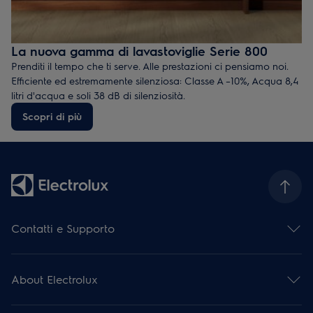
La nuova gamma di lavastoviglie Serie 800
Prenditi il tempo che ti serve. Alle prestazioni ci pensiamo noi.
Efficiente ed estremamente silenziosa: Classe A –10%, Acqua 8,4
litri d'acqua e soli 38 dB di silenziosità.
Scopri di più
Contatti e Supporto
Contattaci
Iscriviti alla nostra newsletter
About Electrolux
Facebook
Instagram
Electrolux Group