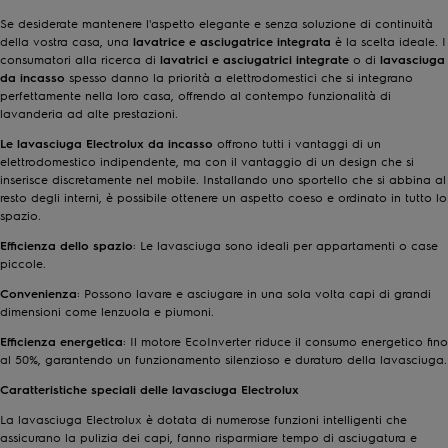
Se desiderate mantenere l'aspetto elegante e senza soluzione di continuità
della vostra casa, una
lavatrice e asciugatrice integrata
è la scelta ideale. I
consumatori alla ricerca di
lavatrici e asciugatrici integrate
o di
lavasciuga
da incasso
spesso danno la priorità a elettrodomestici che si integrano
perfettamente nella loro casa, offrendo al contempo funzionalità di
lavanderia ad alte prestazioni.
Le lavasciuga Electrolux da incasso
offrono tutti i vantaggi di un
elettrodomestico indipendente, ma con il vantaggio di un design che si
inserisce discretamente nel mobile. Installando uno sportello che si abbina al
resto degli interni, è possibile ottenere un aspetto coeso e ordinato in tutto lo
spazio.
Efficienza dello spazio
: Le lavasciuga sono ideali per appartamenti o case
piccole.
Convenienza
: Possono lavare e asciugare in una sola volta capi di grandi
dimensioni come lenzuola e piumoni.
Efficienza energetica
: Il motore EcoInverter riduce il consumo energetico fino
al 50%, garantendo un funzionamento silenzioso e duraturo della lavasciuga.
Caratteristiche speciali delle lavasciuga Electrolux
La lavasciuga Electrolux è dotata di numerose funzioni intelligenti che
assicurano la pulizia dei capi, fanno risparmiare tempo di asciugatura e