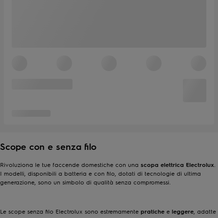
Scope con e senza filo
Rivoluziona le tue faccende domestiche con una
scopa elettrica Electrolux
.
I modelli, disponibili a batteria e con filo, dotati di tecnologie di ultima
generazione, sono un simbolo di qualità senza compromessi.
Le scope senza filo Electrolux sono estremamente
pratiche
e
leggere
, adatte