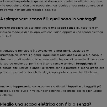
ad essere
trasportate in qualsiasi stanza
e studiate per ottimizzare la tua
vita quotidiana. Con una scopa elettrica, qualsiasi faccenda domestica si
trasforma in un'attività rapida e agevole.
Aspirapolvere senza fili: quali sono in vantaggi?
Perchè scegliere
un aspirapolvere o
una scopa senza fili
, rispetto a un
classico modello di aspirapolvere con traino oppure a una scopa elettrica
con filo?
Il vantaggio principale è sicuramente la
flessibilità
. Grazie ad un
aspirapolvere senza filo potrai raggiungere
ogni angolo
della tua casa: la
struttura non dipende da fili e prese elettriche, quindi permette di rimuovere
lo sporco anche dai punti che ti sono sempre sembrati
irraggiungibili
.
Mensole alte, fessure o angoli di soffitto sono a portata di mano grazie alle
pratiche spazzole e bocchette degli aspirapolvere senza filo Electrolux.
Anche la
tappezzeria
, come poltrone o divani, i
tappeti
e gli
oggetti più
delicati
, come quelli in vetro, riprenderanno vita grazie alle migliori scope
elettriche.
Meglio una scopa elettrica con filo o senza?