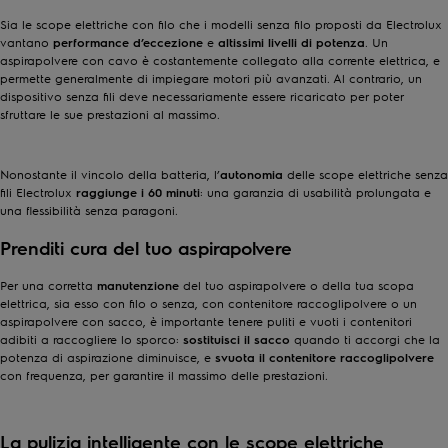
Sia le scope elettriche con filo che i modelli senza filo proposti da Electrolux
vantano
performance
d’eccezione
e
altissimi livelli di
potenza
. Un
aspirapolvere con cavo è costantemente collegato alla corrente elettrica, e
permette generalmente di impiegare motori più avanzati. Al contrario, un
dispositivo senza fili deve necessariamente essere ricaricato per poter
sfruttare le sue prestazioni al massimo.
Nonostante il vincolo della batteria, l’
autonomia
delle scope elettriche senza
fili Electrolux
raggiunge i 60 minuti
: una garanzia di usabilità prolungata e
una flessibilità senza paragoni.
Prenditi cura del tuo aspirapolvere
Per una corretta
manutenzione
del tuo aspirapolvere o della tua scopa
elettrica, sia esso con filo o senza, con contenitore raccoglipolvere o un
aspirapolvere con sacco
, è importante tenere puliti e vuoti i contenitori
adibiti a raccogliere lo sporco:
sostituisci il sacco
quando ti accorgi che la
potenza di aspirazione diminuisce, e
svuota il contenitore raccoglipolvere
con frequenza, per garantire il massimo delle prestazioni.
La pulizia intelligente con le scope elettriche