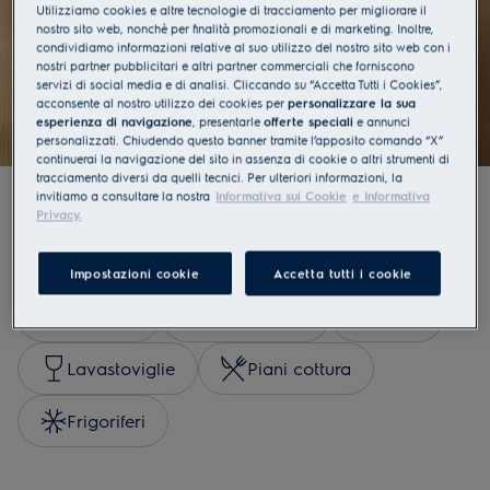
direttamente a casa tua
Utilizziamo cookies e altre tecnologie di tracciamento per migliorare il
nostro sito web, nonchè per finalità promozionali e di marketing. Inoltre,
condividiamo informazioni relative al suo utilizzo del nostro sito web con i
Esplora
nostri partner pubblicitari e altri partner commerciali che forniscono
servizi di social media e di analisi. Cliccando su “Accetta Tutti i Cookies”,
acconsente al nostro utilizzo dei cookies per
personalizzare la sua
esperienza di navigazione
, presentarle
offerte speciali
e annunci
personalizzati. Chiudendo questo banner tramite l’apposito comando “X”
continuerai la navigazione del sito in assenza di cookie o altri strumenti di
tracciamento diversi da quelli tecnici. Per ulteriori informazioni, la
invitiamo a consultare la nostra
Informativa sui Cookie
e Informativa
Privacy.
Acquista per categorie
Impostazioni cookie
Accetta tutti i cookie
Lavatrici
Asciugatrici
Forni
Lavastoviglie
Piani cottura
Frigoriferi