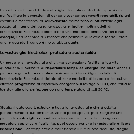
La struttura interna delle lavastoviglie Electrolux è studiata appositamente
per facilitare le operazioni di carico e scarico:
scomparti regolabili
, ripiani
estraibili e meccanismi di
sollevamento
permettono di ottimizzare ogni
spazio all’interno del vano lavastoviglie. Inoltre, molti modelli di
lavastoviglie Electrolux garantiscono una maggiore ampiezza del
getto
d’acqua
, una tecnologia superiore che permette di lavare a fondo i piatti
anche quando il carico è molto abbondante.
Lavastoviglie Electrolux: praticità e sostenibilità
Un modello di lavastoviglie di ultima generazione facilita la tua vita
quotidiana: ti permette di
risparmiare tempo ed energie
, ma aiuta anche il
pianeta e garantisce un notevole risparmio idrico. Ogni modello di
lavastoviglie Electrolux è dotato di varie modalità di lavaggio, tra cui un
efficace
programma di risparmio
energetico
: il lavaggio
ECO
, che tratta le
tue stoviglie alla perfezione con una temperatura di soli
50 ºC
.
Sfoglia il catalogo Electrolux e trova la lavastoviglie che si adatta
perfettamente al tuo ambiente. Se hai poco spazio, puoi scegliere una
pratica
lavastoviglie compatta da incasso
; se invece hai bisogno di
maggiore capienza o flessibilità, puoi optare per una
lavastoviglie a libera
installazione
. Per completare e perfezionare il tuo nuovo acquisto, sfoglia