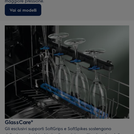
maggiore pressione.
Vai ai modelli
GlassCare®
Gli esclusivi supporti SoftGrips e SoftSpikes sostengono