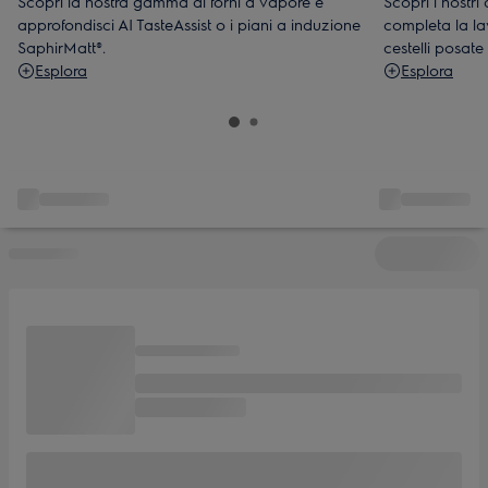
Scopri la nostra gamma di forni a vapore e
Scopri i nostri 
approfondisci AI TasteAssist o i piani a induzione
completa la lav
SaphirMatt®.
cestelli posate
Esplora
Esplora