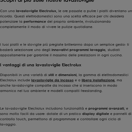
Con una
lavastoviglie Electrolux
, le ore passate a pulire i piatti diventano un
ricordo. Questi elettrodomestici sono una scelta efficace per chi desidera
potenziare la
performance
del proprio ambiente, rivoluzionando
completamente il modo di vivere le pulizie quotidiane.
I tuoi piatti e le stoviglie più pregiate brilleranno dopo un semplice gesto: ti
basterà selezionare uno degli
innovativi programmi lavaggio
, studiati
appositamente per garantire il massimo delle prestazioni in ogni cucina.
I vantaggi di una lavastoviglie Electrolux
Disponibili in una varietà di
stili
e
dimensioni
, la gamma di elettrodomestici
Electrolux include
lavastoviglie da incasso
e a
libera installazione
, ma
anche lavastoviglie compatte da incasso che si inseriscono in modo
armonico nel tuo ambiente e modelli compatti freestanding.
Le lavastoviglie Electrolux includono funzionalità e
programmi avanzati
, e
sono molto facili da usare: dotate di un pratico
display digitale
e pannelli di
controllo touch, permettono di programmare e controllare ogni ciclo di
lavaggio.