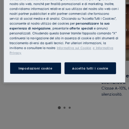
nostro sito web, nonchè per finalità promozionali e di marketing. Inoltre,
condividiamo informazioni relative al suo utilizzo del nostro sito web con i
nostri partner pubblicitari e altri partner commerciali che forniscono
servizi di social media e di analisi. Cliccando su “Accetta Tutti i Cookies”,
acconsente al nostro utilizzo dei cookies per
personalizzare la sua
esperienza di navigazione
, presentarle
offerte speciali
e annunci
personalizzati. Chiudendo questo banner tramite l’apposito comando “X”
continuerai la navigazione del sito in assenza di cookie o altri strumenti di
WaterSmart: piatti puliti, meno acqua.
tracciamento diversi da quelli tecnici. Per ulteriori informazioni, la
invitiamo a consultare la nostra
Informativa sui Cookie
e Informativa
Consumo d’acqua ridotto al minimo: fino a soli
Privacy.
8,4 litri con il programma Eco.
Impostazioni cookie
Accetta tutti i cookie
Efficiente
silenziosa
Classe A-10%, 
silenziosità.