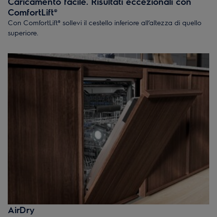
Caricamento facile. Risultati eccezionali con
ComfortLift®
Con ComfortLift® sollevi il cestello inferiore all’altezza di quello
superiore.
AirDry