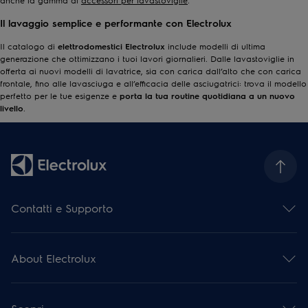
anche la gamma di
accessori per lavastoviglie
.
Il lavaggio semplice e performante con Electrolux
Il catalogo di
elettrodomestici Electrolux
include modelli di ultima
generazione che ottimizzano i tuoi lavori giornalieri. Dalle lavastoviglie in
offerta ai nuovi modelli di lavatrice, sia
con carica dall’alto
che
con carica
frontale
, fino alle
lavasciuga
e all’efficacia delle
asciugatrici
: trova il modello
perfetto per le tue esigenze e
porta la tua routine quotidiana a un nuovo
livello
.
Contatti e Supporto
Contattaci
Iscriviti alla nostra newsletter
About Electrolux
Facebook
Instagram
Electrolux Group
YouTube
Stampa e notizie
Assistenza e Riparazioni