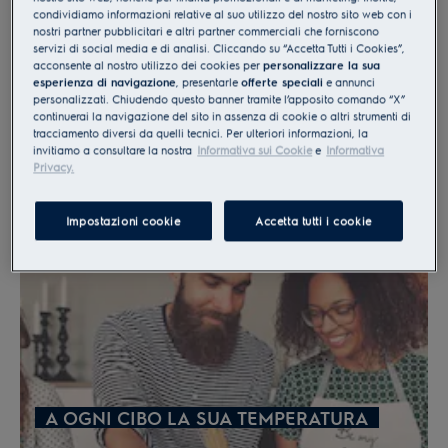
condividiamo informazioni relative al suo utilizzo del nostro sito web con i
nostri partner pubblicitari e altri partner commerciali che forniscono
servizi di social media e di analisi. Cliccando su “Accetta Tutti i Cookies”,
acconsente al nostro utilizzo dei cookies per
personalizzare la sua
esperienza di navigazione
, presentarle
offerte speciali
e annunci
personalizzati. Chiudendo questo banner tramite l’apposito comando “X”
continuerai la navigazione del sito in assenza di cookie o altri strumenti di
tracciamento diversi da quelli tecnici. Per ulteriori informazioni, la
invitiamo a consultare la nostra
Informativa sui Cookie
e
Informativa
Privacy.
IL MODO PIÙ SICURO PER CUCINARE
Impostazioni cookie
Accetta tutti i cookie
A OGNI CIBO LA SUA TEMPERATURA