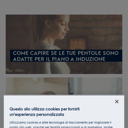
COME CAPIRE SE LE TUE PENTOLE SONO
ADATTE PER IL PIANO A INDUZIONE
Questo sito utilizza cookies per fornirti
un'esperienza personalizzata
COME PULIRE IL PIANO A INDUZIONE
Utilizziamo cookies e altre tecnologie di tracciamento per migliorare il
nostro sito web, nonchè per finalità promozionali e di marketing. Inoltre,