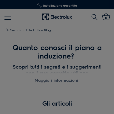
Installazione garantita
Cerca
0
Menu
Electrolux
Induction Blog
Quanto conosci il piano a
induzione?
Scopri tutti i segreti e i suggerimenti
per il suo corretto utilizzo
Maggiori informazioni
Quali pentole sono adatte a cucinare con il piano
a induzione? Quanti kW servono? Come posso
pulire il piano cottura a induzione?
Nell’
Induction Blog
trovi consigli, trucchi e tutorial
Gli articoli
per sfruttare al meglio il tuo piano a induzione e
scoprirne tutti i suoi segreti.