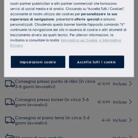
nostri partner pubblicitari e altri partner commerciali che forniscono
M9OOET101
servizi di social media e di analisi. Cliccando su “Accetta Tutti i Cookies”,
Ripiano per forno estensibile
acconsente al nostro utilizzo dei cookies per
personalizzare la sua
esperienza di navigazione
, presentarle
offerte speciali
e annunci
personalizzati. Chiudendo questo banner tramite l’apposito comando “X”
continuerai la navigazione del sito in assenza di cookie o altri strumenti di
0 (0)
tracciamento diversi da quelli tecnici. Per ulteriori informazioni, la
invitiamo a consultare la nostra
Informativa sui Cookie
e Informativa
Privacy.
Impostazioni cookie
Accetta tutti i cookie
Servizi
Consegna presso punto di ritiro (in circa
€ 9,99
Incluso
3-6 giorni lavorativi)
Consegna presso locker (in circa 3-6
€ 9,99
Incluso
giorni lavorativi)
Consegna al piano terra (in circa 3-6
€ 10
Incluso
giorni lavorativi)
20 giorni di reso gratuito
Incluso