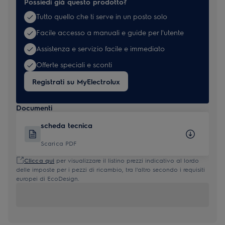
Possiedi già questo prodotto?
Tutto quello che ti serve in un posto solo
Facile accesso a manuali e guide per l'utente
Assistenza e servizio facile e immediato
Offerte speciali e sconti
Registrati su MyElectrolux
Documenti
scheda tecnica
Scarica PDF
Clicca qui
per visualizzare il listino prezzi indicativo al lordo
delle imposte per i pezzi di ricambio, tra l'altro secondo i requisiti
europei di EcoDesign.