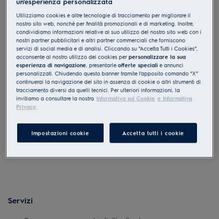
un'esperienza personalizzata
M4RHBH02
Utilizziamo cookies e altre tecnologie di tracciamento per migliorare il
Portabottiglie universale
nostro sito web, nonchè per finalità promozionali e di marketing. Inoltre,
condividiamo informazioni relative al suo utilizzo del nostro sito web con i
nostri partner pubblicitari e altri partner commerciali che forniscono
0 (0)
servizi di social media e di analisi. Cliccando su “Accetta Tutti i Cookies”,
acconsente al nostro utilizzo dei cookies per
personalizzare la sua
Vantaggi
esperienza di navigazione
, presentarle
offerte speciali
e annunci
Ottimizza lo spazio nel frigorifero grazie al portabottiglie universale
personalizzati. Chiudendo questo banner tramite l’apposito comando “X”
continuerai la navigazione del sito in assenza di cookie o altri strumenti di
tracciamento diversi da quelli tecnici. Per ulteriori informazioni, la
invitiamo a consultare la nostra
Informativa sui Cookie
e Informativa
Privacy.
Impostazioni cookie
Accetta tutti i cookie
Servizi