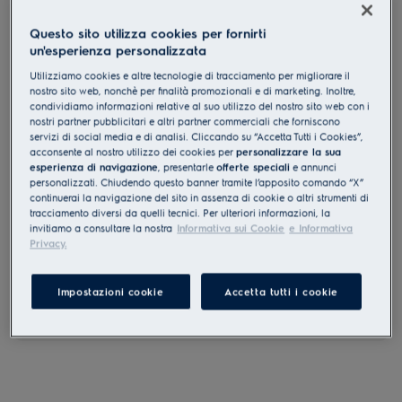
MCAPOWER2
Questo sito utilizza cookies per fornirti
NEOCAL Protezione Anticalcare
un'esperienza personalizzata
Utilizziamo cookies e altre tecnologie di tracciamento per migliorare il
0 (0)
nostro sito web, nonchè per finalità promozionali e di marketing. Inoltre,
Vantaggi
condividiamo informazioni relative al suo utilizzo del nostro sito web con i
nostri partner pubblicitari e altri partner commerciali che forniscono
Neocal è una soluzione efficace per ridurre la formazione di calcare.
servizi di social media e di analisi. Cliccando su “Accetta Tutti i Cookies”,
Neocal aiuta ad addolcire l'acqua per elettrodomestici che durano
acconsente al nostro utilizzo dei cookies per
personalizzare la sua
più a lungo.
esperienza di navigazione
, presentarle
offerte speciali
e annunci
personalizzati. Chiudendo questo banner tramite l’apposito comando “X”
continuerai la navigazione del sito in assenza di cookie o altri strumenti di
tracciamento diversi da quelli tecnici. Per ulteriori informazioni, la
invitiamo a consultare la nostra
Informativa sui Cookie
e Informativa
Privacy.
Le istruzioni e le avvertenze di sicurezza ai sensi del
Impostazioni cookie
Accetta tutti i cookie
regolamento UE 2023/988 sono riportate nel manuale d'uso.
Per un uso sicuro del prodotto, leggere il manuale d'uso
completo.