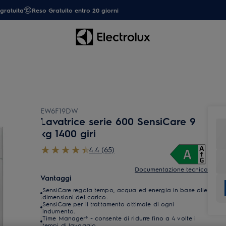
gratuita
Reso Gratuito entro 20 giorni
EW6F19DW
Lavatrice serie 600 SensiCare 9
kg 1400 giri
4.4 (65)
Documentazione tecnica
Vantaggi
SensiCare regola tempo, acqua ed energia in base alle
dimensioni del carico.
SensiCare per il trattamento ottimale di ogni
indumento.
Time Manager® - consente di ridurre fino a 4 volte i
tempi di lavaggio