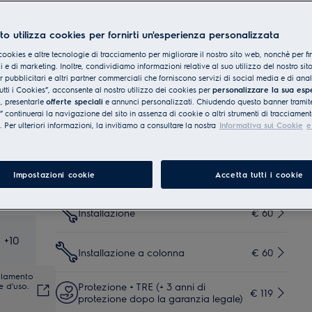
Servizi
to utilizza cookies per fornirti un'esperienza personalizzata
cookies e altre tecnologie di tracciamento per migliorare il nostro sito web, nonchè per fi
Consegna a bordo strada
 e di marketing. Inoltre, condividiamo informazioni relative al suo utilizzo del nostro sit
(in circa 3-6 giorni
€ 9,99
Incluso
er pubblicitari e altri partner commerciali che forniscono servizi di social media e di ana
lavorativi)
utti i Cookies”, acconsente al nostro utilizzo dei cookies per
personalizzare la sua esp
e
, presentarle
offerte speciali
e annunci personalizzati. Chiudendo questo banner tramite
Consegna al piano (in circa
continuerai la navigazione del sito in assenza di cookie o altri strumenti di tracciament
€ 35
Incluso
5-7 giorni lavorativi)
i. Per ulteriori informazioni, la invitiamo a consultare la nostra
Informativa sui Cookie
e
Consegna al piano
(consegna in 5-7 giorni
€ 50
Incluso
Impostazioni cookie
Accetta tutti i cookie
lavorativi)
Installazione
€ 60
+
10
Installazione a colonna
€ 60
golamento
e d'uso.
Protezione + TRE (+ 3 anni di
€ 119
protezione dopo la garanzia legale)