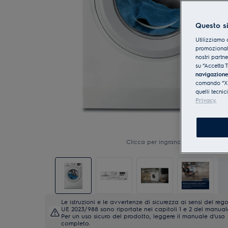
Questo si
Utilizziamo 
promozionali
nostri partn
su “Accetta T
navigazion
comando “X” 
quelli tecnic
Privacy.
Clicca per ingrandire
Le istruzioni e le avvertenze di sicurezza ai sensi del re
UE 2023/988 sono riportate nei capitoli 1 e 2 del manual
Per un uso sicuro del prodotto, leggere il manuale d'uso
completo.