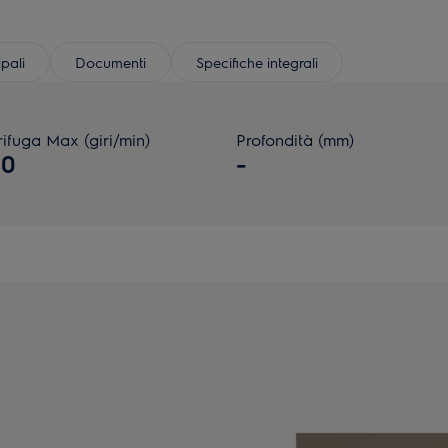
ipali
Documenti
Specifiche integrali
ifuga Max (giri/min)
Profondità (mm)
00
-