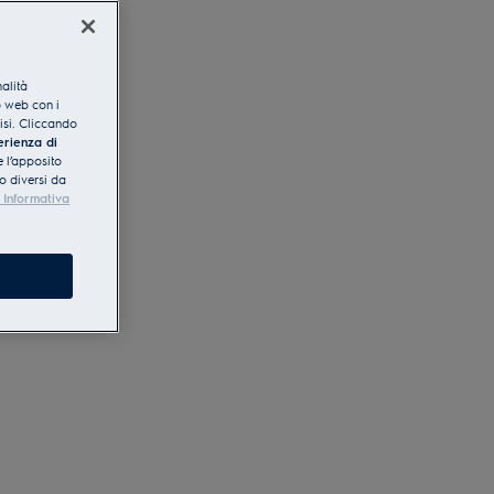
nalità
o web con i
lisi. Cliccando
erienza di
 l’apposito
o diversi da
 Informativa