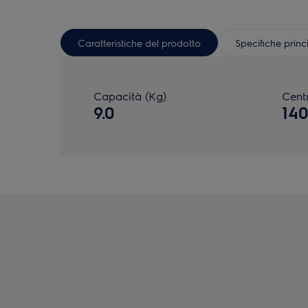
Caratteristiche del prodotto
Specifiche princ
Capacità (Kg)
Centr
9.0
14