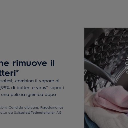
e rimuove il
teri*
satest, combina il vapore al
99% di batteri e virus* sopra i
er una pulizia igienica dopo
ecium, Candida albicans, Pseudomonas
tto da Swissatest Testmaterialien AG