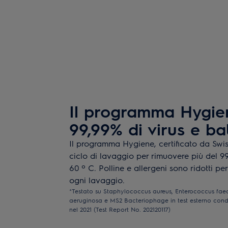
Il programma Hygien
99,99% di virus e bat
Il programma Hygiene, certificato da Swis
ciclo di lavaggio per rimuovere più del 99,
60 º C. Polline e allergeni sono ridotti p
ogni lavaggio.
*Testato su Staphylococcus aureus, Enterococcus fa
aeruginosa e MS2 Bacteriophage in test esterno condo
nel 2021 (Test Report No. 202120117)