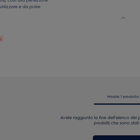
tilizzare e da pulire.
nto antiaderente in ceramica
%
Mostra 1 prodotto
Avete raggiunto la fine dell'elenco dei p
prodotti che sono stati f