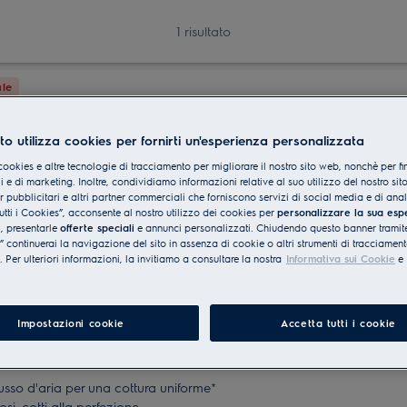
1 risultato
le
to utilizza cookies per fornirti un'esperienza personalizzata
cookies e altre tecnologie di tracciamento per migliorare il nostro sito web, nonchè per fi
 e di marketing. Inoltre, condividiamo informazioni relative al suo utilizzo del nostro sit
er pubblicitari e altri partner commerciali che forniscono servizi di social media e di ana
utti i Cookies”, acconsente al nostro utilizzo dei cookies per
personalizzare la sua esp
e
, presentarle
offerte speciali
e annunci personalizzati. Chiudendo questo banner tramite
continuerai la navigazione del sito in assenza di cookie o altri strumenti di tracciament
i. Per ulteriori informazioni, la invitiamo a consultare la nostra
Informativa sui Cookie
e
Impostazioni cookie
Accetta tutti i cookie
1 (1)
rno Pasticceria EasyToClean
lusso d'aria per una cottura uniforme*
osi, cotti alla perfezione