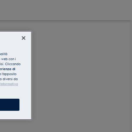
nalità
o web con i
lisi. Cliccando
erienza di
 l’apposito
o diversi da
Informativa