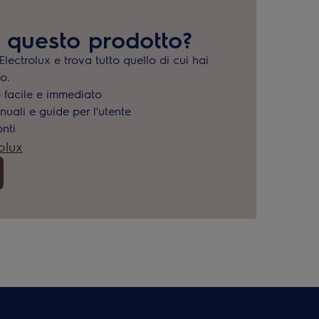
à questo prodotto?
Electrolux e trova tutto quello di cui hai
o.
o facile e immediato
uali e guide per l'utente
onti
olux