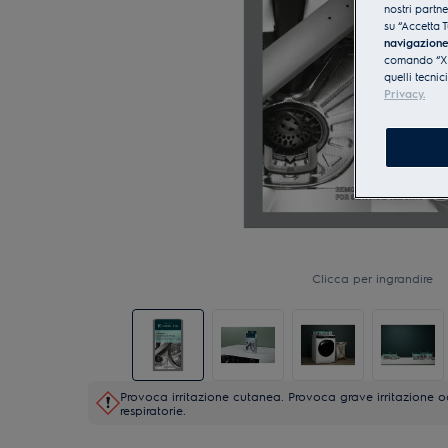
nostri partn
su “Accetta T
navigazion
comando “X” 
quelli tecnic
Privacy.
Clicca per ingrandire
Provoca irritazione cutanea. Provoca grave irritazione ocu
respiratorie.