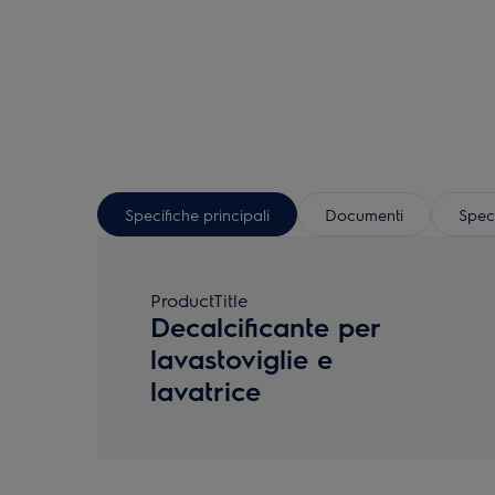
Specifiche principali
Documenti
Speci
ProductTitle
Decalcificante per
lavastoviglie e
lavatrice