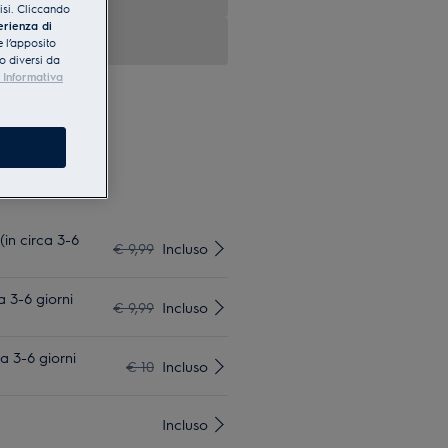
lisi. Cliccando
erienza di
 l’apposito
o diversi da
 Informativa
(in circa 3-6
€ 9,99
Incluso
a 3-6 giorni
€ 9,99
Incluso
a 3-6 giorni
€ 10
Incluso
Incluso