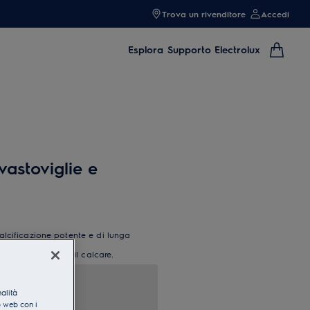
Trova un rivenditore
Accedi
Esplora
Supporto Electrolux
vastoviglie e
alcificazione potente e di lunga
overe gli odori e il calcare.
nalità
o web con i