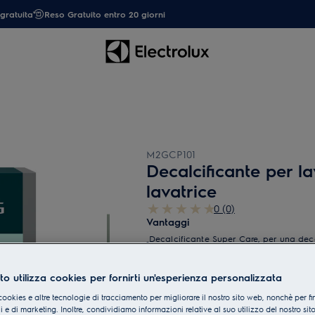
gratuita
Reso Gratuito entro 20 giorni
M2GCP101
Decalcificante per la
lavatrice
0 (0)
Vantaggi
Decalcificante Super Care, per una dec
durata.
Il decalcificante Super Care aiuta a rimu
to utilizza cookies per fornirti un'esperienza personalizzata
cookies e altre tecnologie di tracciamento per migliorare il nostro sito web, nonchè per fi
 e di marketing. Inoltre, condividiamo informazioni relative al suo utilizzo del nostro sit