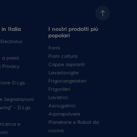
in Italia
I nostri prodotti più
popolari
lectrolux
Forni
Piani cottura
 a premi
Cappe aspiranti
a Privacy
Lavastoviglie
Frigocongelatori
ione D.Lgs.
Frigoriferi
Lavatrici
e Segnalazioni
Asciugatrici
wing” - D.Lgs.
Aspirapolvere
Planetarie e Robot da
 ricerca e
cucina
ioni