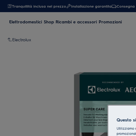
Tranquillità inclusa nel prezzo
Installazione garantita
Consegna 
Elettrodomestici
Shop Ricambi e accessori
Promozioni
Electrolux
Questo si
Utilizziamo 
promozionali