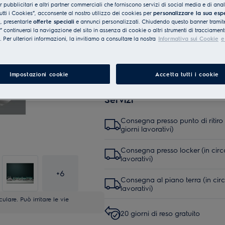
er pubblicitari e altri partner commerciali che forniscono servizi di social media e di ana
utti i Cookies”, acconsente al nostro utilizzo dei cookies per
personalizzare la sua esp
e
, presentarle
offerte speciali
e annunci personalizzati. Chiudendo questo banner tramite
continuerai la navigazione del sito in assenza di cookie o altri strumenti di tracciament
i. Per ulteriori informazioni, la invitiamo a consultare la nostra
Informativa sui Cookie
e
Impostazioni cookie
Accetta tutti i cookie
Servizi
Consegna presso punto di ritiro 
giorni lavorativi)
Consegna presso locker (in circ
lavorativi)
+
6
Consegna al piano terra (in circ
lavorativi)
lare. Può irritare le vie
20 giorni di reso gratuito