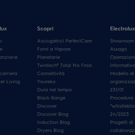
lux
Scopri
Electrolux 
p
Asciugatrici PerfectCare
Showroom E
e
Forni a Vapore
Assago
anziarie
Planetarie
Operazioni
Twintech® Total No Frost
Informativ
carriera
Connettività
Modello di
er Living
Youreko
organizzaz
Dura nel tempo
231/01
Black Range
Procedura 
Discover
“whistleblo
Discover Blog
24/2023
Induction Blog
Progetti di
Dryers Blog
collaboraz