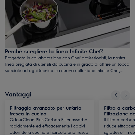
Perché scegliere la linea Infinite Chef?
Progettata in collaborazione con Chef professionisti, la nostra
linea pregiata di utensili da cucina è in grado di offrire un tocco
speciale ad ogni tecnica. La nuova collezione Infinite Chef,
dalle prestazioni durevoli e dalla bellissima finitura lucida in
acciaio, lascia il segno in ogni cucina. Il tutto realizzato con
materiali straordinari, una struttura multi-strato e pensando
Vantaggi
all'efficienza energetica.
Filtraggio avanzato per un’aria
Filtro a car
fresca in cucina
Filtrazione d
OdourClean Plus Carbon Filter assorbe
Il filtro a car
rapidamente ed efficacemente i cattivi
riduce efficace
odori della cucina e ricircola aria fresca
sgradevoli in cu