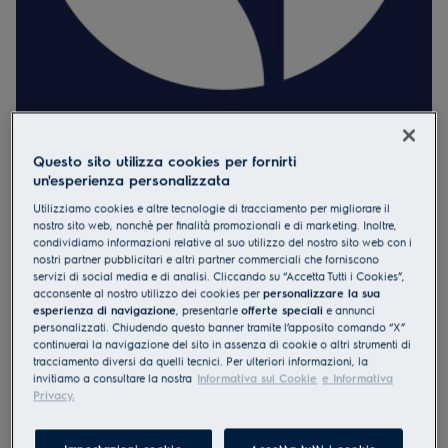
ECFBLL01
Questo sito utilizza cookies per fornirti
Filtro Carbone Standard
un'esperienza personalizzata
OdourClean Plus
Utilizziamo cookies e altre tecnologie di tracciamento per migliorare il
nostro sito web, nonchè per finalità promozionali e di marketing. Inoltre,
0 (0)
condividiamo informazioni relative al suo utilizzo del nostro sito web con i
Vantaggi
nostri partner pubblicitari e altri partner commerciali che forniscono
OdourClean Plus Carbon Filter: filtraggio avanzato.
servizi di social media e di analisi. Cliccando su “Accetta Tutti i Cookies”,
Filtrazione avanzata con il filtro a carbone OdourClean Plus.
acconsente al nostro utilizzo dei cookies per
personalizzare la sua
Il filtro a carbone OdourClean Plus ha una durata di 2-3 anni*.
esperienza di navigazione
, presentarle
offerte speciali
e annunci
Il filtro OdourClean Plus è facile da pulire in lavastoviglie.
personalizzati. Chiudendo questo banner tramite l’apposito comando “X”
continuerai la navigazione del sito in assenza di cookie o altri strumenti di
tracciamento diversi da quelli tecnici. Per ulteriori informazioni, la
invitiamo a consultare la nostra
Informativa sui Cookie
e Informativa
Privacy.
Servizi