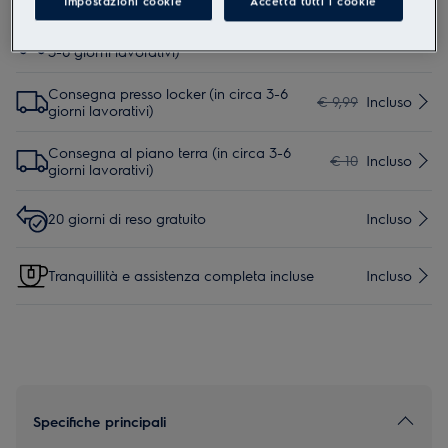
Impostazioni cookie
Accetta tutti i cookie
Consegna presso punto di ritiro (in circa
€ 9,99
Incluso
3-6 giorni lavorativi)
Consegna presso locker (in circa 3-6
€ 9,99
Incluso
giorni lavorativi)
Consegna al piano terra (in circa 3-6
€ 10
Incluso
giorni lavorativi)
20 giorni di reso gratuito
Incluso
Tranquillità e assistenza completa incluse
Incluso
Specifiche principali