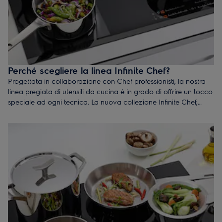
Perché scegliere la linea Infinite Chef?
Progettata in collaborazione con Chef professionisti, la nostra
linea pregiata di utensili da cucina è in grado di offrire un tocco
speciale ad ogni tecnica. La nuova collezione Infinite Chef,
dalle prestazioni durevoli e dalla bellissima finitura lucida in
acciaio, lascia il segno in ogni cucina. Il tutto realizzato con
materiali straordinari, una struttura multi-strato e pensando
all'efficienza energetica.