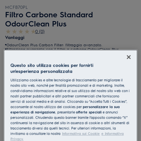
MCFB70PL
Filtro Carbone Standard
OdourClean Plus
0 (0)
Vantaggi
OdourClean Plus Carbon Filter: filtraggio avanzato.
Filtrazione avanzata con il filtro a carbone OdourClean Plus.
Il filtro a carbone OdourClean Plus ha una durata di 2-3 anni*.
Il filtro OdourClean Plus è facile da pulire in lavastoviglie.
Questo sito utilizza cookies per fornirti
un'esperienza personalizzata
Utilizziamo cookies e altre tecnologie di tracciamento per migliorare il
nostro sito web, nonchè per finalità promozionali e di marketing. Inoltre,
condividiamo informazioni relative al suo utilizzo del nostro sito web con i
nostri partner pubblicitari e altri partner commerciali che forniscono
servizi di social media e di analisi. Cliccando su “Accetta Tutti i Cookies”,
acconsente al nostro utilizzo dei cookies per
personalizzare la sua
esperienza di navigazione
, presentarle
offerte speciali
e annunci
personalizzati. Chiudendo questo banner tramite l’apposito comando “X”
continuerai la navigazione del sito in assenza di cookie o altri strumenti di
tracciamento diversi da quelli tecnici. Per ulteriori informazioni, la
invitiamo a consultare la nostra
Informativa sui Cookie
e Informativa
Privacy.