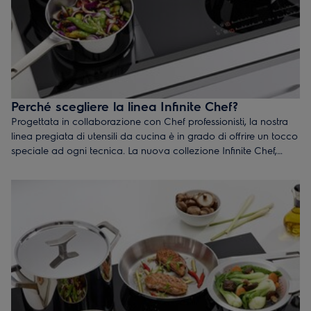
Perché scegliere la linea Infinite Chef?
Progettata in collaborazione con Chef professionisti, la nostra
linea pregiata di utensili da cucina è in grado di offrire un tocco
speciale ad ogni tecnica. La nuova collezione Infinite Chef,
dalle prestazioni durevoli e dalla bellissima finitura lucida in
acciaio, lascia il segno in ogni cucina. Il tutto realizzato con
materiali straordinari, una struttura multi-strato e pensando
all'efficienza energetica.