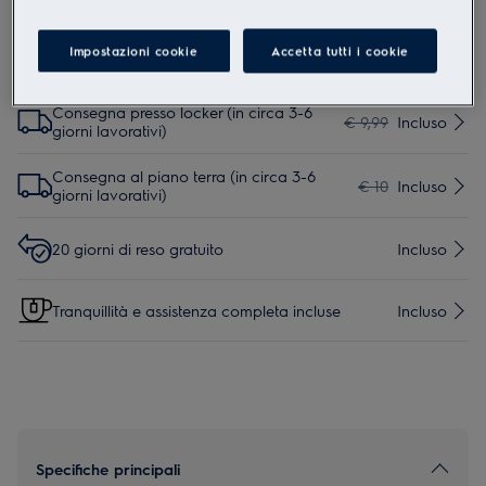
Servizi
Consegna presso punto di ritiro (in circa
Impostazioni cookie
Accetta tutti i cookie
€ 9,99
Incluso
3-6 giorni lavorativi)
Consegna presso locker (in circa 3-6
€ 9,99
Incluso
giorni lavorativi)
Consegna al piano terra (in circa 3-6
€ 10
Incluso
giorni lavorativi)
20 giorni di reso gratuito
Incluso
Tranquillità e assistenza completa incluse
Incluso
Specifiche principali