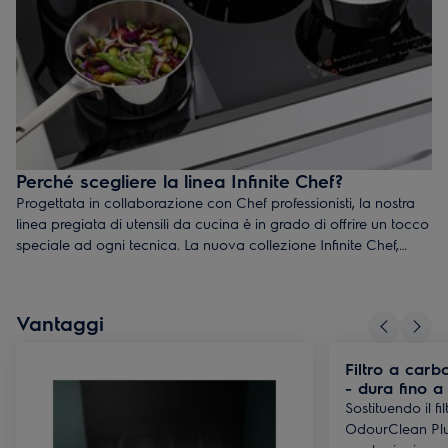
Perché scegliere la linea Infinite Chef?
Progettata in collaborazione con Chef professionisti, la nostra
linea pregiata di utensili da cucina è in grado di offrire un tocco
speciale ad ogni tecnica. La nuova collezione Infinite Chef,
dalle prestazioni durevoli e dalla bellissima finitura lucida in
acciaio, lascia il segno in ogni cucina. Il tutto realizzato con
materiali straordinari, una struttura multi-strato e pensando
Vantaggi
all'efficienza energetica.
Filtro a car
- dura fino a
Sostituendo il fi
OdourClean Plus