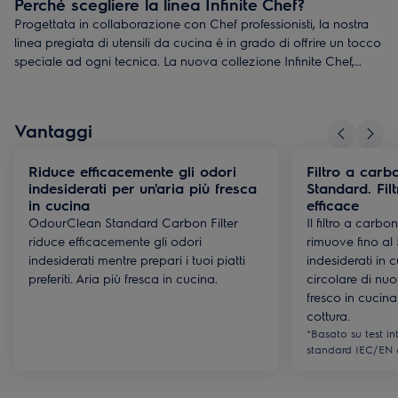
Perché scegliere la linea Infinite Chef?
Progettata in collaborazione con Chef professionisti, la nostra
linea pregiata di utensili da cucina è in grado di offrire un tocco
speciale ad ogni tecnica. La nuova collezione Infinite Chef,
dalle prestazioni durevoli e dalla bellissima finitura lucida in
acciaio, lascia il segno in ogni cucina. Il tutto realizzato con
materiali straordinari, una struttura multi-strato e pensando
Vantaggi
all'efficienza energetica.
Riduce efficacemente gli odori
Filtro a car
indesiderati per un'aria più fresca
Standard. Fil
in cucina
efficace
OdourClean Standard Carbon Filter
Il filtro a car
riduce efficacemente gli odori
rimuove fino al
indesiderati mentre prepari i tuoi piatti
indesiderati in 
preferiti. Aria più fresca in cucina.
circolare di nuo
fresco in cucina
cottura.
*Basato su test in
standard IEC/EN 6