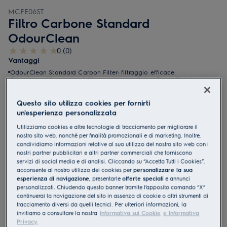
MCFE06ST
Filtro Carbone Standard
OdourClean
0 (0)
Vantaggi
OdourClean Standard Carbon Filter: filtraggio efficace.
Filtrazione efficace con il filtro a carbone OdourClean Standard.
Il filtro OdourClean Standard ha una durata di 4-6 mesi*.
Questo sito utilizza cookies per fornirti
un'esperienza personalizzata
Utilizziamo cookies e altre tecnologie di tracciamento per migliorare il
nostro sito web, nonchè per finalità promozionali e di marketing. Inoltre,
condividiamo informazioni relative al suo utilizzo del nostro sito web con i
nostri partner pubblicitari e altri partner commerciali che forniscono
servizi di social media e di analisi. Cliccando su “Accetta Tutti i Cookies”,
acconsente al nostro utilizzo dei cookies per
personalizzare la sua
esperienza di navigazione
, presentarle
offerte speciali
e annunci
personalizzati. Chiudendo questo banner tramite l’apposito comando “X”
continuerai la navigazione del sito in assenza di cookie o altri strumenti di
tracciamento diversi da quelli tecnici. Per ulteriori informazioni, la
invitiamo a consultare la nostra
Informativa sui Cookie
e Informativa
Servizi
Privacy.