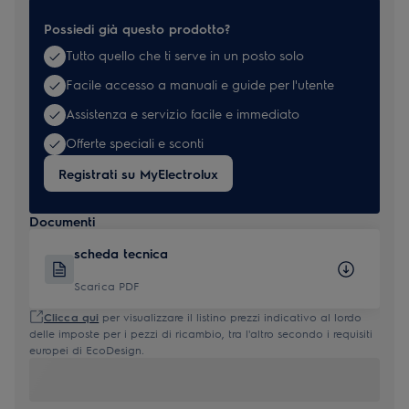
Possiedi già questo prodotto?
Tutto quello che ti serve in un posto solo
Facile accesso a manuali e guide per l'utente
Assistenza e servizio facile e immediato
Offerte speciali e sconti
Registrati su MyElectrolux
Documenti
scheda tecnica
Scarica PDF
Clicca qui
per visualizzare il listino prezzi indicativo al lordo
delle imposte per i pezzi di ricambio, tra l'altro secondo i requisiti
europei di EcoDesign.