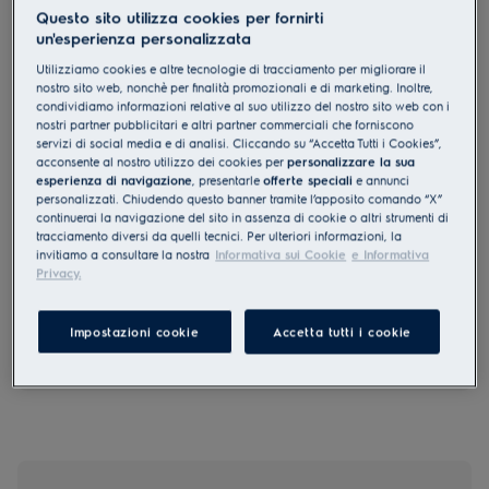
Questo sito utilizza cookies per fornirti
KFEC12X
un'esperienza personalizzata
Serie 600 120 cm
Utilizziamo cookies e altre tecnologie di tracciamento per migliorare il
nostro sito web, nonchè per finalità promozionali e di marketing. Inoltre,
condividiamo informazioni relative al suo utilizzo del nostro sito web con i
3.7 (6)
nostri partner pubblicitari e altri partner commerciali che forniscono
servizi di social media e di analisi. Cliccando su “Accetta Tutti i Cookies”,
Documentazione tecnica
acconsente al nostro utilizzo dei cookies per
personalizzare la sua
Vantaggi
esperienza di navigazione
, presentarle
offerte speciali
e annunci
Cappa potente e veloce per un’aria di cucina pulita e fresca.
personalizzati. Chiudendo questo banner tramite l’apposito comando “X”
ExtractionTech Plus pulisce rapidamente l'aria della cucina.
continuerai la navigazione del sito in assenza di cookie o altri strumenti di
La cappa Zero Drop impedisce la formazione di gocce di condensa.
tracciamento diversi da quelli tecnici. Per ulteriori informazioni, la
invitiamo a consultare la nostra
Informativa sui Cookie
e Informativa
Privacy.
Le istruzioni e le avvertenze di sicurezza ai sensi del
Impostazioni cookie
Accetta tutti i cookie
regolamento UE 2023/988 sono riportate nei capitoli 1 e 2 del
manuale d'uso. Per un uso sicuro del prodotto, leggere il
manuale d'uso completo.