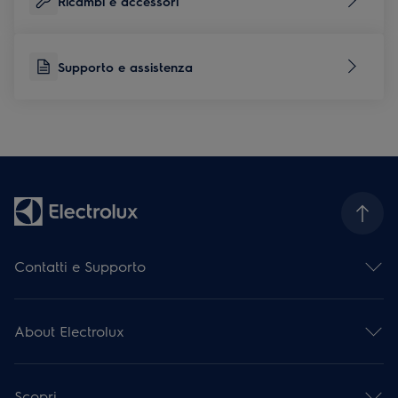
Ricambi e accessori
Supporto e assistenza
Contatti e Supporto
Contattaci
Iscriviti alla nostra newsletter
About Electrolux
Facebook
Instagram
Electrolux Group
YouTube
Stampa e notizie
Assistenza e Riparazioni
Scopri