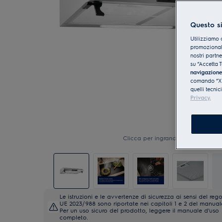
Questo si
Utilizziamo 
promozionali
nostri partn
su “Accetta T
navigazion
comando “X” 
quelli tecnic
Privacy.
Clicca per ingrandire
Le istruzioni e le avvertenze di sicurezza ai sensi del re
UE 2023/988 sono riportate nei capitoli 1 e 2 del manual
Per un uso sicuro del prodotto, leggere il manuale d'uso
completo.