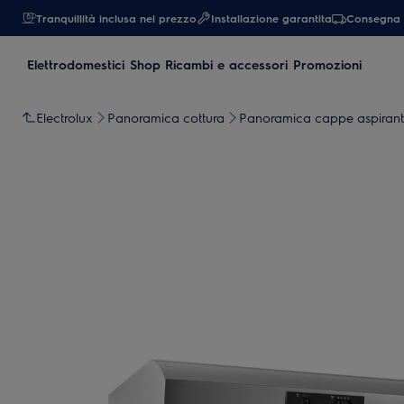
Tranquillità inclusa nel prezzo
Installazione garantita
Consegna 
Elettrodomestici
Shop Ricambi e accessori
Promozioni
Electrolux
Panoramica cottura
Panoramica cappe aspirant