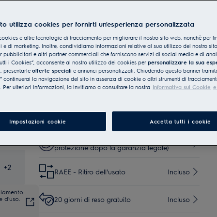
in lavastoviglie.
Servizi
to utilizza cookies per fornirti un'esperienza personalizzata
Consegna a bordo strada
cookies e altre tecnologie di tracciamento per migliorare il nostro sito web, nonchè per fi
(in circa 3-6 giorni
€ 9,99
Incluso
 e di marketing. Inoltre, condividiamo informazioni relative al suo utilizzo del nostro sit
lavorativi)
er pubblicitari e altri partner commerciali che forniscono servizi di social media e di ana
utti i Cookies”, acconsente al nostro utilizzo dei cookies per
personalizzare la sua esp
e
, presentarle
offerte speciali
e annunci personalizzati. Chiudendo questo banner tramite
Consegna al piano (in circa
€ 35
Incluso
continuerai la navigazione del sito in assenza di cookie o altri strumenti di tracciament
5-7 giorni lavorativi)
i. Per ulteriori informazioni, la invitiamo a consultare la nostra
Informativa sui Cookie
e
Consegna al piano
(consegna in 5-7 giorni
€ 50
Incluso
lavorativi)
Impostazioni cookie
Accetta tutti i cookie
Protezione + TRE (+ 3 anni di
€ 119
protezione dopo la garanzia legale)
+
2
RAEE - Ritiro dell'usato
Incluso
golamento
20 giorni di reso gratuito
Incluso
e d'uso.