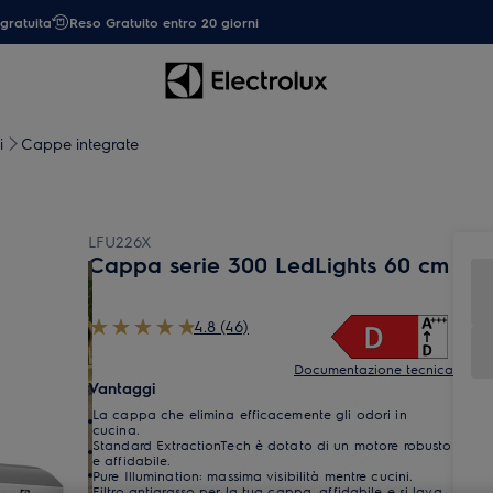
gratuita
Reso Gratuito entro 20 giorni
i
Cappe integrate
LFU226X
Cappa serie 300 LedLights 60 cm
4.8 (46)
Documentazione tecnica
Vantaggi
La cappa che elimina efficacemente gli odori in
cucina.
Standard ExtractionTech è dotato di un motore robusto
e affidabile.
Pure Illumination: massima visibilità mentre cucini.
Filtro antigrasso per la tua cappa, affidabile e si lava