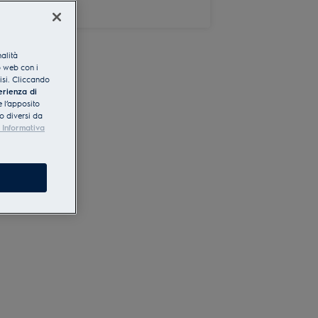
nalità
o web con i
lisi. Cliccando
erienza di
 l’apposito
o diversi da
 Informativa