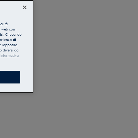
nalità
o web con i
lisi. Cliccando
erienza di
 l’apposito
o diversi da
Informativa