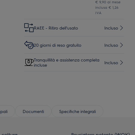
€ 9,90 al mese
inclusa € 1,26
IVA
RAEE - Ritiro dell'usato
Incluso
20 giorni di reso gratuito
Incluso
Tranquillità e assistenza completa
Incluso
incluse
ipali
Documenti
Specifiche integrali
 cottura
Bruciatore potente (WOK)