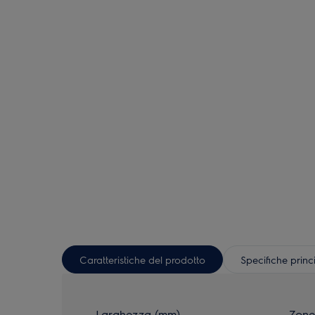
Caratteristiche del prodotto
Specifiche princ
Larghezza (mm)
Zone