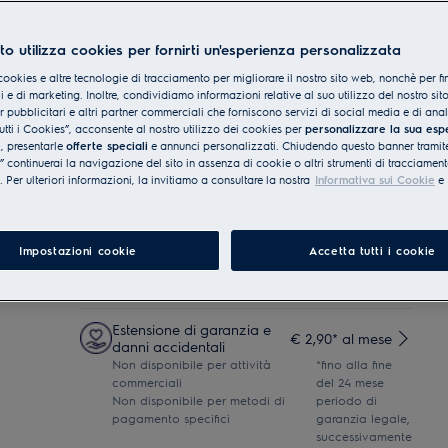
Consegna al piano (in circa
€ 35
Incluso
5-7 giorni lavorativi)
to utilizza cookies per fornirti un'esperienza personalizzata
Consegna al piano
cookies e altre tecnologie di tracciamento per migliorare il nostro sito web, nonchè per fi
(consegna in 5-7 giorni
€ 50
Incluso
 e di marketing. Inoltre, condividiamo informazioni relative al suo utilizzo del nostro sit
lavorativi)
er pubblicitari e altri partner commerciali che forniscono servizi di social media e di ana
utti i Cookies”, acconsente al nostro utilizzo dei cookies per
personalizzare la sua esp
e
, presentarle
offerte speciali
e annunci personalizzati. Chiudendo questo banner tramite
Consegna al piano terra (in
€ 10
Incluso
continuerai la navigazione del sito in assenza di cookie o altri strumenti di tracciament
circa 3-6 giorni lavorativi)
i. Per ulteriori informazioni, la invitiamo a consultare la nostra
Informativa sui Cookie
e
+
4
Installazione, Allacciamento e
€ 99
certificazione gas
golamento
Impostazioni cookie
Accetta tutti i cookie
e d'uso.
Protezione + TRE (+ 3 anni di
€ 119
protezione dopo la garanzia legale)
Estensione di garanzia e
€ 2,90* al mese
danni accidentali
Non disponibile per attività
*fino alla fine
commerciali
del 24 mese
Non disponibile per metodi di
periodo di
pagamento specifici
garanzia legale,
successivamente