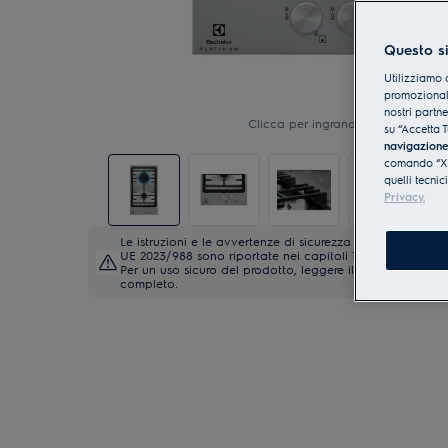
Questo si
Utilizziamo 
promozionali
nostri partn
Clicca per ingrandire
su “Accetta T
navigazion
comando “X” 
quelli tecnic
Privacy.
Le istruzioni e le avvertenze di sicurezza ai sensi del re
UE 2023/988 sono riportate nei capitoli 1 e 2 del manual
Per un uso sicuro del prodotto, leggere il manuale d'uso
completo.