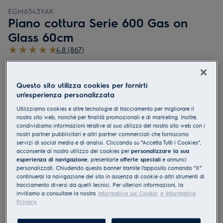
EGM6343YAK
Piano cottura Serie 600 Gas on
Glass 60cm
4.8 (867)
Documentazione tecnica
Vantaggi
Questo sito utilizza cookies per fornirti
Direziona il calore sotto pentole e padelle per risultati sempre
un'esperienza personalizzata
ottimali.
Il bruciatore Wok multicorona ti permette di utilizzare una fiamma più
Utilizziamo cookies e altre tecnologie di tracciamento per migliorare il
potente, per autentici sapori asiatici.
Griglie in ghisa per una maggiore stabilità.
nostro sito web, nonchè per finalità promozionali e di marketing. Inoltre,
condividiamo informazioni relative al suo utilizzo del nostro sito web con i
nostri partner pubblicitari e altri partner commerciali che forniscono
servizi di social media e di analisi. Cliccando su “Accetta Tutti i Cookies”,
acconsente al nostro utilizzo dei cookies per
personalizzare la sua
esperienza di navigazione
, presentarle
offerte speciali
e annunci
personalizzati. Chiudendo questo banner tramite l’apposito comando “X”
continuerai la navigazione del sito in assenza di cookie o altri strumenti di
tracciamento diversi da quelli tecnici. Per ulteriori informazioni, la
invitiamo a consultare la nostra
Informativa sui Cookie
e Informativa
Privacy.
Le istruzioni e le avvertenze di sicurezza ai sensi del
regolamento UE 2023/988 sono riportate nei capitoli 1 e 2 del
manuale d'uso. Per un uso sicuro del prodotto, leggere il
manuale d'uso completo.