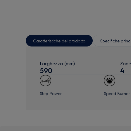
Caratteristiche del prodotto
Specifiche princ
Larghezza (mm)
Zone
590
4
Step Power
Speed Burner