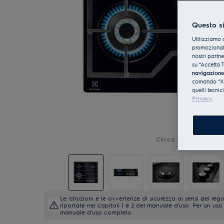
Questo si
Utilizziamo 
promozionali
nostri partn
su “Accetta T
navigazion
comando “X” 
quelli tecnic
Privacy.
Clicca per ingrandire
Le istruzioni e le avvertenze di sicurezza ai sensi del 
riportate nei capitoli 1 e 2 del manuale d'uso. Per un uso 
manuale d'uso completo.