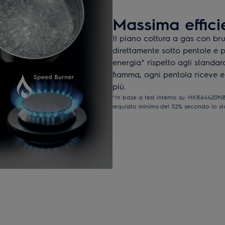
Massima effici
Il piano cottura a gas con bru
direttamente sotto pentole e 
energia* rispetto agli standar
fiamma, ogni pentola riceve e
più.
*In base a test interno su HKB64420N
requisito minimo del 52% secondo lo st