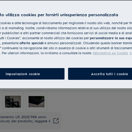
to utilizza cookies per fornirti un'esperienza personalizzata
cookies e altre tecnologie di tracciamento per migliorare il nostro sito web, nonchè per fi
 e di marketing. Inoltre, condividiamo informazioni relative al suo utilizzo del nostro sit
er pubblicitari e altri partner commerciali che forniscono servizi di social media e di ana
utti i Cookies”, acconsente al nostro utilizzo dei cookies per
personalizzare la sua esp
e
, presentarle
offerte speciali
e annunci personalizzati. Chiudendo questo banner tramite
continuerai la navigazione del sito in assenza di cookie o altri strumenti di tracciament
i. Per ulteriori informazioni, la invitiamo a consultare la nostra
Informativa sui Cookie
e
Impostazioni cookie
Accetta tutti i cookie
regolamento UE 2023/988 sono
sicuro del prodotto, leggere il