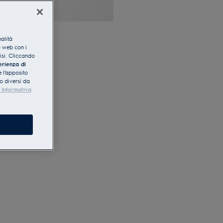
nalità
o web con i
lisi. Cliccando
erienza di
 l’apposito
o diversi da
 Informativa