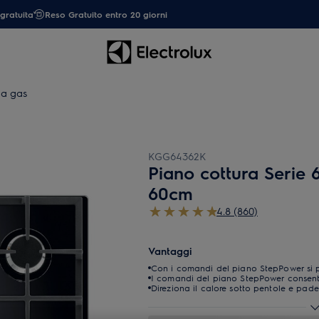
gratuita
Reso Gratuito entro 20 giorni
 a gas
KGG64362K
Piano cottura Serie 
60cm
4.8 (860)
Vantaggi
Con i comandi del piano StepPower si p
I comandi del piano StepPower consent
Direziona il calore sotto pentole e padell