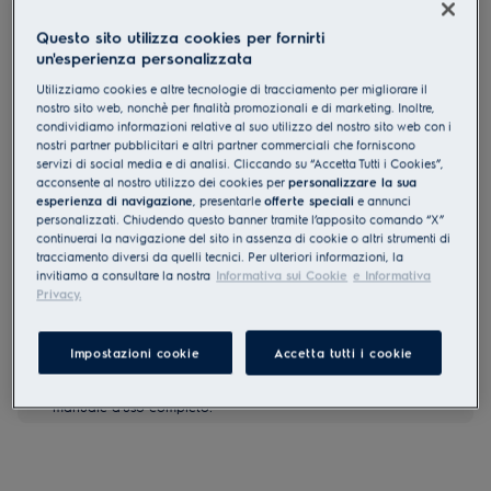
KGG753753W
Questo sito utilizza cookies per fornirti
Piano cottura Serie 800 Flamelight
un'esperienza personalizzata
75cm
Utilizziamo cookies e altre tecnologie di tracciamento per migliorare il
4.3 (45)
nostro sito web, nonchè per finalità promozionali e di marketing. Inoltre,
condividiamo informazioni relative al suo utilizzo del nostro sito web con i
nostri partner pubblicitari e altri partner commerciali che forniscono
Documentazione tecnica
servizi di social media e di analisi. Cliccando su “Accetta Tutti i Cookies”,
Vantaggi
acconsente al nostro utilizzo dei cookies per
personalizzare la sua
Il piano cottura FlameLight mostra in maniera chiara l’intensità della
esperienza di navigazione
, presentarle
offerte speciali
e annunci
fiamma.
personalizzati. Chiudendo questo banner tramite l’apposito comando “X”
I LED FlameLight mostrano se un bruciatore è acceso o spento.
continuerai la navigazione del sito in assenza di cookie o altri strumenti di
I comandi del piano StepPower consentono di impostare la fiamma
tracciamento diversi da quelli tecnici. Per ulteriori informazioni, la
da 1 a 9.
invitiamo a consultare la nostra
Informativa sui Cookie
e Informativa
Privacy.
Impostazioni cookie
Accetta tutti i cookie
Le istruzioni e le avvertenze di sicurezza ai sensi del
regolamento UE 2023/988 sono riportate nei capitoli 1 e 2 del
manuale d'uso. Per un uso sicuro del prodotto, leggere il
manuale d'uso completo.