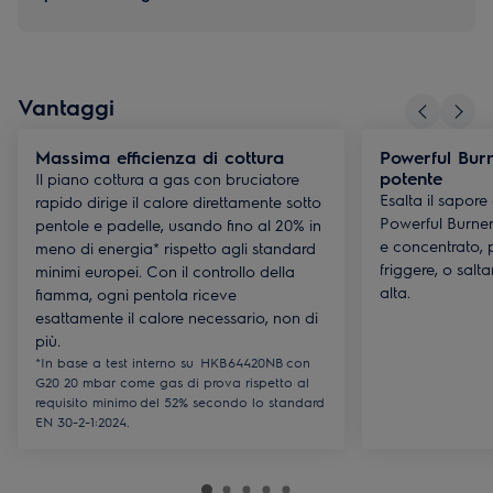
Vantaggi
Massima efficienza di cottura
Powerful Burn
potente
Il piano cottura a gas con bruciatore
Esalta il sapore
rapido dirige il calore direttamente sotto
Powerful Burner.
pentole e padelle, usando fino al 20% in
e concentrato, p
meno di energia* rispetto agli standard
friggere, o salt
minimi europei. Con il controllo della
alta.
fiamma, ogni pentola riceve
esattamente il calore necessario, non di
più.
*In base a test interno su HKB64420NB con
G20 20 mbar come gas di prova rispetto al
requisito minimo del 52% secondo lo standard
EN 30-2-1:2024.