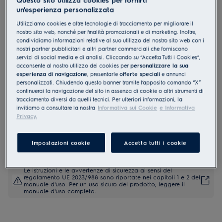
un'esperienza personalizzata
KGS9536RS
Piano cottura a gas Serie 600 Slim
Utilizziamo cookies e altre tecnologie di tracciamento per migliorare il
nostro sito web, nonchè per finalità promozionali e di marketing. Inoltre,
Line 90cm
condividiamo informazioni relative al suo utilizzo del nostro sito web con i
4 (1)
nostri partner pubblicitari e altri partner commerciali che forniscono
servizi di social media e di analisi. Cliccando su “Accetta Tutti i Cookies”,
acconsente al nostro utilizzo dei cookies per
personalizzare la sua
Documentazione tecnica
esperienza di navigazione
, presentarle
offerte speciali
e annunci
Vantaggi
personalizzati. Chiudendo questo banner tramite l’apposito comando “X”
Direziona il calore sotto pentole e padelle per risultati sempre
continuerai la navigazione del sito in assenza di cookie o altri strumenti di
ottimali.
tracciamento diversi da quelli tecnici. Per ulteriori informazioni, la
Direziona il calore sotto pentole e padelle per risultati sempre
invitiamo a consultare la nostra
Informativa sui Cookie
e Informativa
ottimali.
Privacy.
Cucina a fiamma ancora più alta con il nostro bruciatore Powerful
Wok.
Impostazioni cookie
Accetta tutti i cookie
Le istruzioni e le avvertenze di sicurezza ai sensi del
regolamento UE 2023/988 sono riportate nei capitoli 1 e 2 del
manuale d'uso. Per un uso sicuro del prodotto, leggere il
manuale d'uso completo.