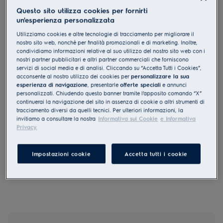
Questo sito utilizza cookies per fornirti
PN750UV
Piano cottura a gas Serie 300 Soft
un'esperienza personalizzata
Line 75cm
Utilizziamo cookies e altre tecnologie di tracciamento per migliorare il
nostro sito web, nonchè per finalità promozionali e di marketing. Inoltre,
4.6 (265)
condividiamo informazioni relative al suo utilizzo del nostro sito web con i
nostri partner pubblicitari e altri partner commerciali che forniscono
servizi di social media e di analisi. Cliccando su “Accetta Tutti i Cookies”,
Documentazione tecnica
acconsente al nostro utilizzo dei cookies per
personalizzare la sua
Vantaggi
esperienza di navigazione
, presentarle
offerte speciali
e annunci
Bruciatore a tripla corona ad elevata potenza, per ottenere un
personalizzati. Chiudendo questo banner tramite l’apposito comando “X”
calore intenso
continuerai la navigazione del sito in assenza di cookie o altri strumenti di
Cinque fuochi, per una maggiore flessibilità.
Accensione integrata nella manopola
tracciamento diversi da quelli tecnici. Per ulteriori informazioni, la
Sistema di sicurezza Sicurgas
invitiamo a consultare la nostra
Informativa sui Cookie
e Informativa
Privacy.
Le istruzioni e le avvertenze di sicurezza ai sensi del
Impostazioni cookie
Accetta tutti i cookie
regolamento UE 2023/988 sono riportate nei capitoli 1 e 2 del
manuale d'uso. Per un uso sicuro del prodotto, leggere il
manuale d'uso completo.