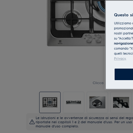
Questo si
Utilizziamo 
promozionali
nostri partn
su “Accetta T
navigazion
comando “X” 
quelli tecnic
Privacy.
Clicca per ingrandire
Le istruzioni e le avvertenze di sicurezza ai sensi del 
riportate nei capitoli 1 e 2 del manuale d'uso. Per un uso 
manuale d'uso completo.