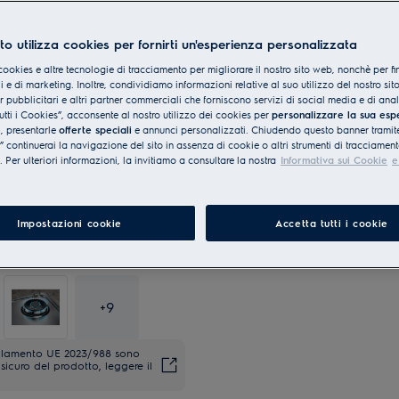
to utilizza cookies per fornirti un'esperienza personalizzata
cookies e altre tecnologie di tracciamento per migliorare il nostro sito web, nonchè per fi
 e di marketing. Inoltre, condividiamo informazioni relative al suo utilizzo del nostro sit
er pubblicitari e altri partner commerciali che forniscono servizi di social media e di ana
utti i Cookies”, acconsente al nostro utilizzo dei cookies per
personalizzare la sua esp
e
, presentarle
offerte speciali
e annunci personalizzati. Chiudendo questo banner tramite
continuerai la navigazione del sito in assenza di cookie o altri strumenti di tracciament
i. Per ulteriori informazioni, la invitiamo a consultare la nostra
Informativa sui Cookie
e
Impostazioni cookie
Accetta tutti i cookie
+
9
regolamento UE 2023/988 sono
sicuro del prodotto, leggere il