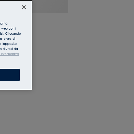
nalità
o web con i
lisi. Cliccando
erienza di
 l’apposito
o diversi da
 Informativa