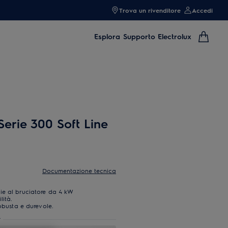
Trova un rivenditore
Accedi
Esplora
Supporto Electrolux
Serie 300 Soft Line
Documentazione tecnica
ie al bruciatore da 4 kW
lità.
robusta e durevole.