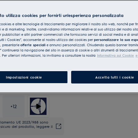
to utilizza cookies per fornirti un'esperienza personalizzata
Made in ITALY
cookies e altre tecnologie di tracciamento per migliorare il nostro sito web, nonchè per fi
 e di marketing. Inoltre, condividiamo informazioni relative al suo utilizzo del nostro sit
er pubblicitari e altri partner commerciali che forniscono servizi di social media e di ana
utti i Cookies”, acconsente al nostro utilizzo dei cookies per
personalizzare la sua esp
e
, presentarle
offerte speciali
e annunci personalizzati. Chiudendo questo banner tramite
continuerai la navigazione del sito in assenza di cookie o altri strumenti di tracciament
i. Per ulteriori informazioni, la invitiamo a consultare la nostra
Informativa sui Cookie
e
Impostazioni cookie
Accetta tutti i cookie
+
12
regolamento UE 2023/988 sono
sicuro del prodotto, leggere il