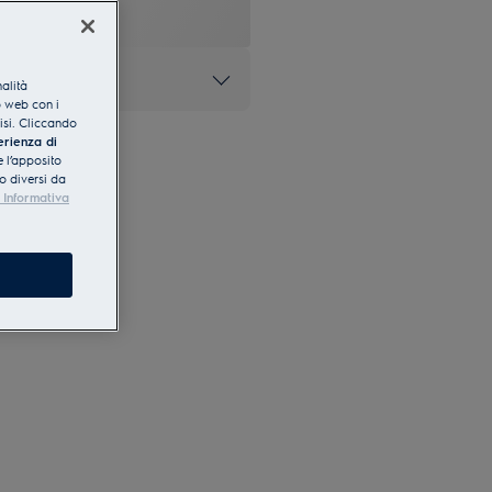
nalità
o web con i
lisi. Cliccando
erienza di
 l’apposito
o diversi da
 Informativa