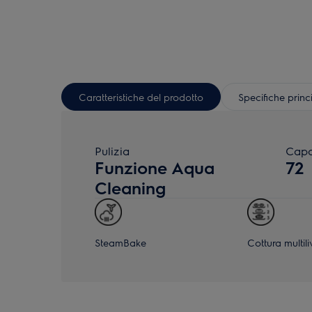
Caratteristiche del prodotto
Specifiche princ
Pulizia
Capa
Funzione Aqua
72
Cleaning
SteamBake
Cottura multili