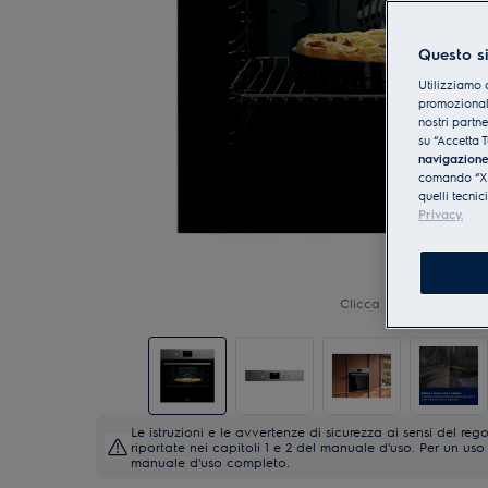
Questo si
Utilizziamo 
promozionali
nostri partn
su “Accetta T
navigazion
comando “X” 
quelli tecnic
Privacy.
Clicca per ingrandire
Le istruzioni e le avvertenze di sicurezza ai sensi del 
riportate nei capitoli 1 e 2 del manuale d'uso. Per un uso 
manuale d'uso completo.