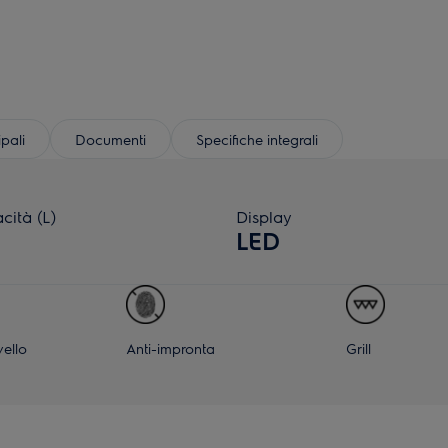
ipali
Documenti
Specifiche integrali
cità (L)
Display
LED
vello
Anti-impronta
Grill