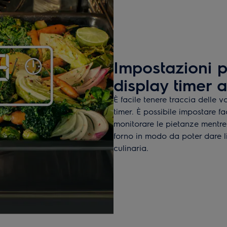
Impostazioni p
display timer 
È facile tenere traccia delle 
timer. È possibile impostare fa
monitorare le pietanze mentre 
forno in modo da poter dare li
culinaria.