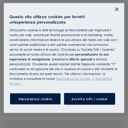
KOBBS29T
Forno A vapore Serie 800
Questo sito utilizza cookies per fornirti
MealAssist con SteamBoost
un'esperienza personalizzata
4.8 (363)
Utilizziamo cookies e altre tecnologie di tracciamento per migliorare il
nostro sito web, nonchè per finalità promozionali e di marketing. Inoltre,
Documentazione tecnica
condividiamo informazioni relative al suo utilizzo del nostro sito web con i
Vantaggi
nostri partner pubblicitari e altri partner commerciali che forniscono
servizi di social media e di analisi. Cliccando su “Accetta Tutti i Cookies”,
Forno MealAssist 800 con SteamPro per cibi più sani e gustosi.
acconsente al nostro utilizzo dei cookies per
personalizzare la sua
Cibi più teneri, croccanti, saporiti e nutrienti grazie al vapore
esperienza di navigazione
, presentarle
offerte speciali
e annunci
Ottieni assistenza guidata alla cottura grazie al display touch EXCite.
personalizzati. Chiudendo questo banner tramite l’apposito comando “X”
continuerai la navigazione del sito in assenza di cookie o altri strumenti di
tracciamento diversi da quelli tecnici. Per ulteriori informazioni, la
invitiamo a consultare la nostra
Informativa sui Cookie
e Informativa
Privacy.
Le istruzioni e le avvertenze di sicurezza ai sensi del
regolamento UE 2023/988 sono riportate nei capitoli 1 e 2 del
manuale d'uso. Per un uso sicuro del prodotto, leggere il
manuale d'uso completo.
Impostazioni cookie
Accetta tutti i cookie