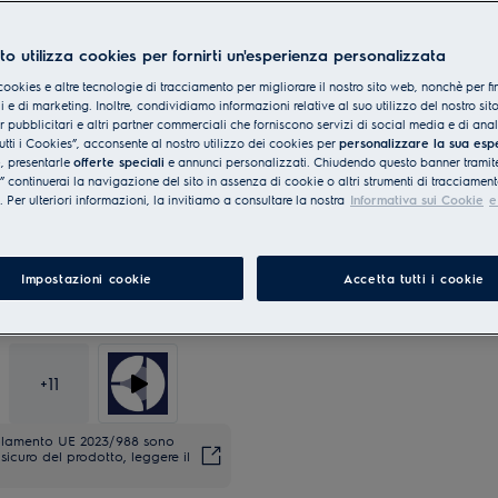
to utilizza cookies per fornirti un'esperienza personalizzata
cookies e altre tecnologie di tracciamento per migliorare il nostro sito web, nonchè per fi
 e di marketing. Inoltre, condividiamo informazioni relative al suo utilizzo del nostro sit
er pubblicitari e altri partner commerciali che forniscono servizi di social media e di ana
utti i Cookies”, acconsente al nostro utilizzo dei cookies per
personalizzare la sua esp
e
, presentarle
offerte speciali
e annunci personalizzati. Chiudendo questo banner tramite
continuerai la navigazione del sito in assenza di cookie o altri strumenti di tracciament
i. Per ulteriori informazioni, la invitiamo a consultare la nostra
Informativa sui Cookie
e
Impostazioni cookie
Accetta tutti i cookie
+
11
regolamento UE 2023/988 sono
sicuro del prodotto, leggere il