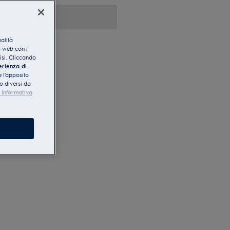
nalità
o web con i
lisi. Cliccando
erienza di
 l’apposito
o diversi da
 Informativa