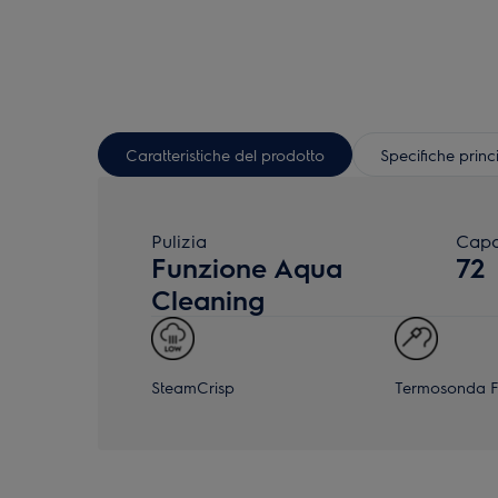
Caratteristiche del prodotto
Specifiche princ
Pulizia
Capa
Funzione Aqua
72
Cleaning
SteamCrisp
Termosonda 