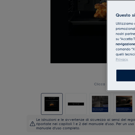
Questo si
Utilizziamo 
promozionali
nostri partn
su “Accetta T
navigazion
comando “X” 
quelli tecnic
Privacy.
Clicca per ingrandire
Le istruzioni e le avvertenze di sicurezza ai sensi del 
riportate nei capitoli 1 e 2 del manuale d'uso. Per un uso 
manuale d'uso completo.