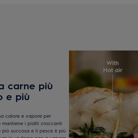
a carne più
o e più
na calore e vapore per
mantiene i piatti croccanti
 è più succosa e il pesce è più
ttura in un forno non a vapore.