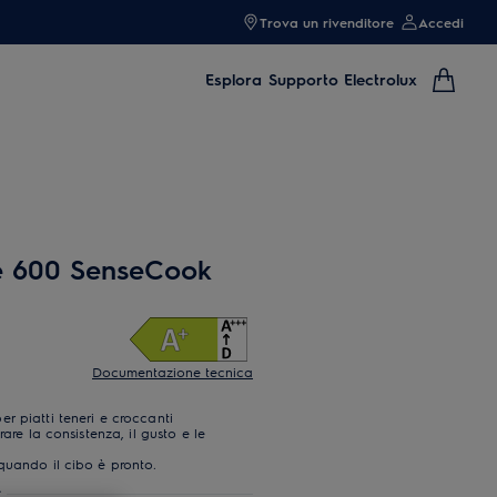
Trova un rivenditore
Accedi
Esplora
Supporto Electrolux
ie 600 SenseCook
Documentazione tecnica
r piatti teneri e croccanti
are la consistenza, il gusto e le
quando il cibo è pronto.