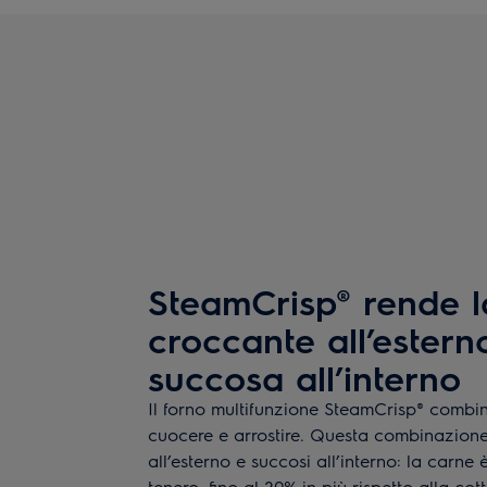
SteamCrisp® rende l
croccante all’estern
succosa all’interno
Il forno multifunzione SteamCrisp® combi
cuocere e arrostire. Questa combinazione 
all’esterno e succosi all’interno: la carne
tenero, fino al 20% in più rispetto alla co