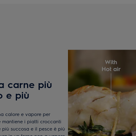
a carne più
o e più
na calore e vapore per
mantiene i piatti croccanti
 è più succosa e il pesce è più
ttura in un forno non a vapore.