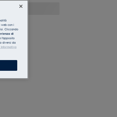
nalità
o web con i
lisi. Cliccando
erienza di
 l’apposito
o diversi da
 Informativa