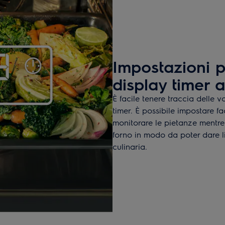
Impostazioni p
display timer 
È facile tenere traccia delle 
timer. È possibile impostare fa
monitorare le pietanze mentre 
forno in modo da poter dare li
culinaria.