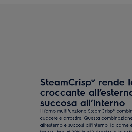
SteamCrisp® rende l
croccante all’estern
succosa all’interno
Il forno multifunzione SteamCrisp® combi
cuocere e arrostire. Questa combinazione 
all’esterno e succosi all’interno: la carne
tenero, fino al 20% in più rispetto alla co