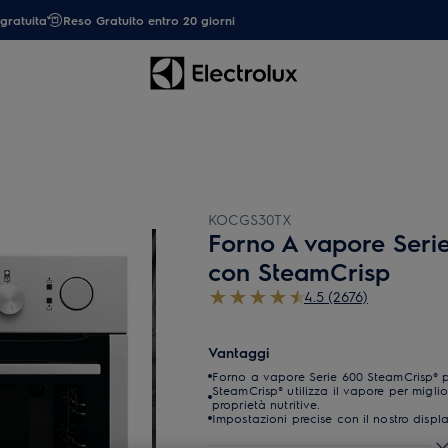
gratuita
Reso Gratuito entro 20 giorni
KOCGS30TX
Forno A vapore Ser
con SteamCrisp
4.5 (2676)
Vantaggi
Forno a vapore Serie 600 SteamCrisp® pe
SteamCrisp® utilizza il vapore per miglior
proprietà nutritive.
Impostazioni precise con il nostro displ