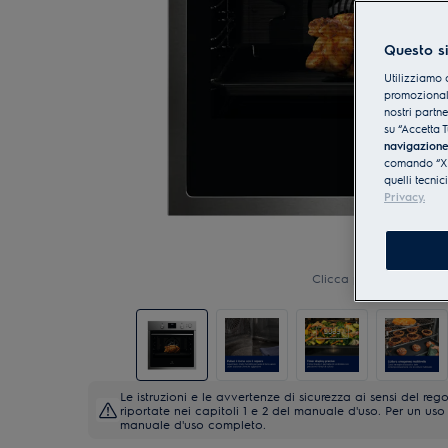
Questo si
Utilizziamo 
promozionali
nostri partn
su “Accetta T
navigazion
comando “X” 
quelli tecnic
Privacy.
Clicca per ingrandire
Le istruzioni e le avvertenze di sicurezza ai sensi del 
riportate nei capitoli 1 e 2 del manuale d'uso. Per un uso 
manuale d'uso completo.