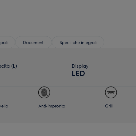
ipali
Documenti
Specifiche integrali
cità (L)
Display
LED
vello
Anti-impronta
Grill