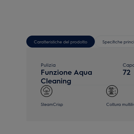
Caratteristiche del prodotto
Specifiche princ
Pulizia
Capa
Funzione Aqua
72
Cleaning
SteamCrisp
Cottura multili