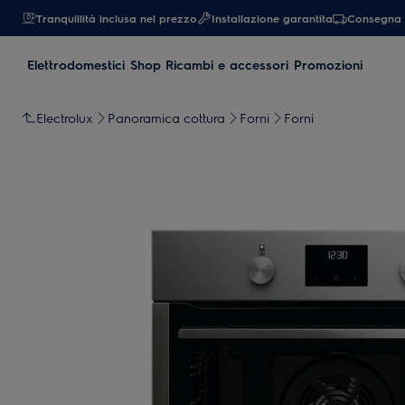
Tranquillità inclusa nel prezzo
Installazione garantita
Consegna 
Elettrodomestici
Shop Ricambi e accessori
Promozioni
Electrolux
Panoramica cottura
Forni
Forni