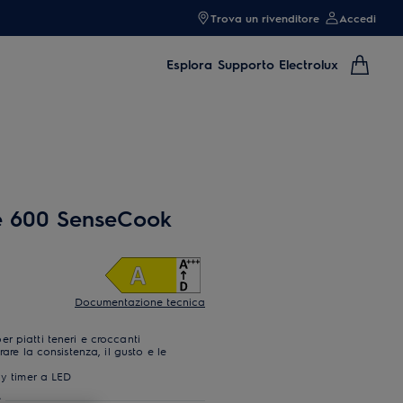
Trova un rivenditore
Accedi
Esplora
Supporto Electrolux
ie 600 SenseCook
Documentazione tecnica
r piatti teneri e croccanti
are la consistenza, il gusto e le
ay timer a LED