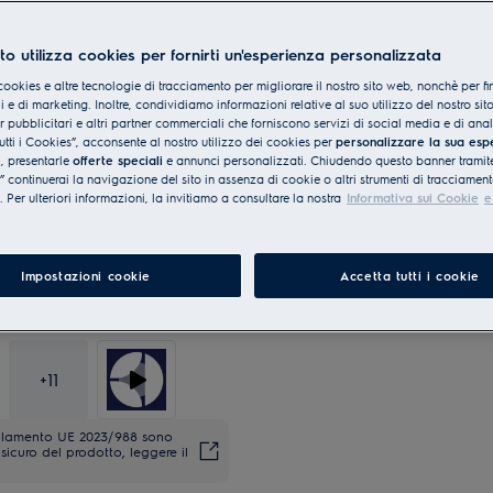
to utilizza cookies per fornirti un'esperienza personalizzata
cookies e altre tecnologie di tracciamento per migliorare il nostro sito web, nonchè per fi
 e di marketing. Inoltre, condividiamo informazioni relative al suo utilizzo del nostro sit
er pubblicitari e altri partner commerciali che forniscono servizi di social media e di ana
utti i Cookies”, acconsente al nostro utilizzo dei cookies per
personalizzare la sua esp
e
, presentarle
offerte speciali
e annunci personalizzati. Chiudendo questo banner tramite
continuerai la navigazione del sito in assenza di cookie o altri strumenti di tracciament
i. Per ulteriori informazioni, la invitiamo a consultare la nostra
Informativa sui Cookie
e
Impostazioni cookie
Accetta tutti i cookie
+
11
regolamento UE 2023/988 sono
sicuro del prodotto, leggere il