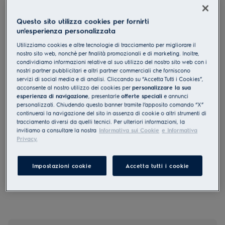
KOCGS70TX
Forno A vapore Serie 600
Questo sito utilizza cookies per fornirti
un'esperienza personalizzata
SenseCook con SteamCrisp
Utilizziamo cookies e altre tecnologie di tracciamento per migliorare il
4.5 (2676)
nostro sito web, nonchè per finalità promozionali e di marketing. Inoltre,
condividiamo informazioni relative al suo utilizzo del nostro sito web con i
Documentazione tecnica
nostri partner pubblicitari e altri partner commerciali che forniscono
Vantaggi
servizi di social media e di analisi. Cliccando su “Accetta Tutti i Cookies”,
acconsente al nostro utilizzo dei cookies per
personalizzare la sua
Forno a vapore Serie 600 SteamCrisp® per piatti teneri e croccanti
esperienza di navigazione
, presentarle
offerte speciali
e annunci
SteamCrisp® utilizza il vapore per migliorare la consistenza, il gusto e
le proprietà nutritive.
personalizzati. Chiudendo questo banner tramite l’apposito comando “X”
Impostazioni precise con il nostro display timer a LED
continuerai la navigazione del sito in assenza di cookie o altri strumenti di
tracciamento diversi da quelli tecnici. Per ulteriori informazioni, la
invitiamo a consultare la nostra
Informativa sui Cookie
e Informativa
Privacy.
Le istruzioni e le avvertenze di sicurezza ai sensi del
regolamento UE 2023/988 sono riportate nei capitoli 1 e 2 del
Impostazioni cookie
Accetta tutti i cookie
manuale d'uso. Per un uso sicuro del prodotto, leggere il
manuale d'uso completo.