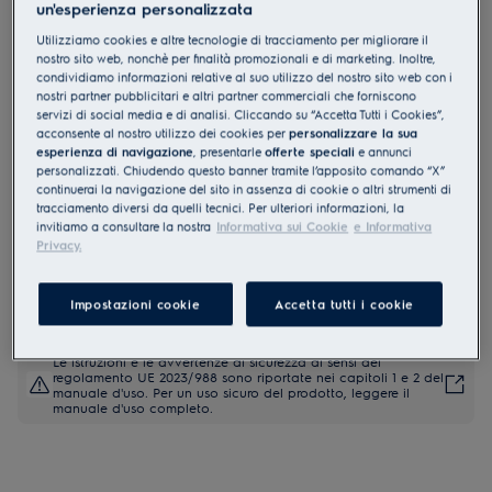
un'esperienza personalizzata
KODGS20TX
Utilizziamo cookies e altre tecnologie di tracciamento per migliorare il
Forno Multifunzione Serie 500
nostro sito web, nonchè per finalità promozionali e di marketing. Inoltre,
SurroundCook con SteamBake
condividiamo informazioni relative al suo utilizzo del nostro sito web con i
nostri partner pubblicitari e altri partner commerciali che forniscono
4.2 (525)
servizi di social media e di analisi. Cliccando su “Accetta Tutti i Cookies”,
acconsente al nostro utilizzo dei cookies per
personalizzare la sua
esperienza di navigazione
, presentarle
offerte speciali
e annunci
Documentazione tecnica
Vantaggi
personalizzati. Chiudendo questo banner tramite l’apposito comando “X”
continuerai la navigazione del sito in assenza di cookie o altri strumenti di
Migliora la cottura con il forno SurroundCook® Serie 500 con
tracciamento diversi da quelli tecnici. Per ulteriori informazioni, la
SteamBake
invitiamo a consultare la nostra
Informativa sui Cookie
e Informativa
Il forno SteamBake utilizza il vapore per dare ai panificati una crosta
gustosa
Privacy.
Impostazioni precise con il nostro display timer a LED
Impostazioni cookie
Accetta tutti i cookie
Le istruzioni e le avvertenze di sicurezza ai sensi del
regolamento UE 2023/988 sono riportate nei capitoli 1 e 2 del
manuale d'uso. Per un uso sicuro del prodotto, leggere il
manuale d'uso completo.