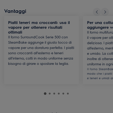
Vantaggi
Piatti teneri ma croccanti: usa il
Per una cottu
vapore per ottenere risultati
aggiungere v
ottimali
Il forno multifu
Il forno SurroundCook Serie 500 con
il vapore per ot
SteamBake aggiunge il giusto tocco di
deliziosa. I piat
vapore per una doratura perfetta. I piatti
all’esterno, men
sono croccanti all'esterno e teneri
e umido. La cot
all'interno, cotti in modo uniforme senza
inoltre di otten
bisogno di girare o spostare la teglia.
uniforme in ogn
Il forno SteamBak
modo che i piatti 
e teneri e umidi al