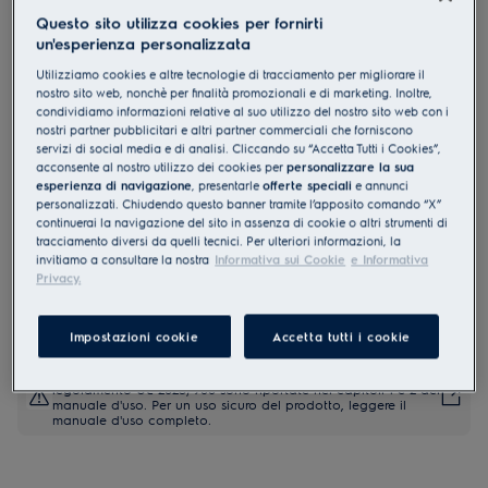
Questo sito utilizza cookies per fornirti
KOHFP46BX
Forno Multifunzione Serie 300 con
un'esperienza personalizzata
pulizia pirolitica
Utilizziamo cookies e altre tecnologie di tracciamento per migliorare il
nostro sito web, nonchè per finalità promozionali e di marketing. Inoltre,
4.6 (763)
condividiamo informazioni relative al suo utilizzo del nostro sito web con i
nostri partner pubblicitari e altri partner commerciali che forniscono
servizi di social media e di analisi. Cliccando su “Accetta Tutti i Cookies”,
Documentazione tecnica
acconsente al nostro utilizzo dei cookies per
personalizzare la sua
Vantaggi
esperienza di navigazione
, presentarle
offerte speciali
e annunci
Il forno a convezione 300 si riscalda rapidamente per una cottura
personalizzati. Chiudendo questo banner tramite l’apposito comando “X”
uniforme.
continuerai la navigazione del sito in assenza di cookie o altri strumenti di
La ventola fa circolare il calore nel forno in maniera uniforme e
costante.
tracciamento diversi da quelli tecnici. Per ulteriori informazioni, la
La funzione di riscaldamento rapido automatico ti permette di
invitiamo a consultare la nostra
Informativa sui Cookie
e Informativa
preriscaldare il forno più rapidamente rispetto ai forni tradizionali.
Privacy.
Impostazioni cookie
Accetta tutti i cookie
Le istruzioni e le avvertenze di sicurezza ai sensi del
regolamento UE 2023/988 sono riportate nei capitoli 1 e 2 del
manuale d'uso. Per un uso sicuro del prodotto, leggere il
manuale d'uso completo.