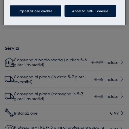
manuale d'uso. Per un uso sicuro del prodotto, leggere il
manuale d'uso completo.
Impostazioni cookie
Accetta tutti i cookie
Servizi
Consegna a bordo strada (in circa 3-6
€ 9,99
Incluso
giorni lavorativi)
Consegna al piano (in circa 5-7 giorni
€ 35
Incluso
lavorativi)
Consegna al piano (consegna in 5-7
€ 50
Incluso
giorni lavorativi)
Installazione
€ 99
Protezione + TRE (+ 3 anni di protezione dopo la