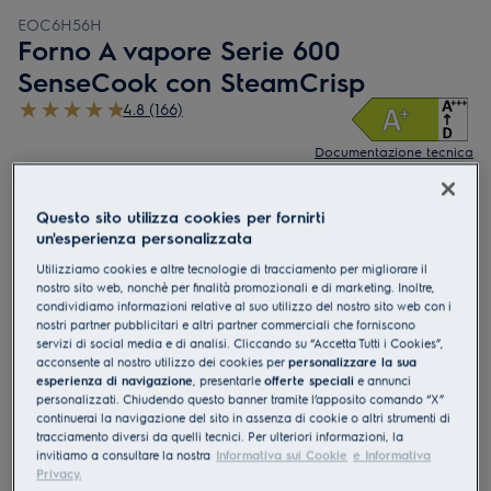
EOC6H56H
Forno A vapore Serie 600
SenseCook con SteamCrisp
4.8 (166)
Documentazione tecnica
Vantaggi
Forno a vapore Serie 600 SteamCrisp® per piatti teneri e croccanti
SteamCrisp® utilizza il vapore per migliorare la consistenza, il gusto e
Questo sito utilizza cookies per fornirti
le proprietà nutritive.
un'esperienza personalizzata
ontrolla facilmente le impostazioni del forno con il display LED
EXPlore.
Utilizziamo cookies e altre tecnologie di tracciamento per migliorare il
nostro sito web, nonchè per finalità promozionali e di marketing. Inoltre,
condividiamo informazioni relative al suo utilizzo del nostro sito web con i
nostri partner pubblicitari e altri partner commerciali che forniscono
servizi di social media e di analisi. Cliccando su “Accetta Tutti i Cookies”,
acconsente al nostro utilizzo dei cookies per
personalizzare la sua
esperienza di navigazione
, presentarle
offerte speciali
e annunci
personalizzati. Chiudendo questo banner tramite l’apposito comando “X”
continuerai la navigazione del sito in assenza di cookie o altri strumenti di
tracciamento diversi da quelli tecnici. Per ulteriori informazioni, la
invitiamo a consultare la nostra
Informativa sui Cookie
e Informativa
Le istruzioni e le avvertenze di sicurezza ai sensi del
Privacy.
regolamento UE 2023/988 sono riportate nei capitoli 1 e 2 del