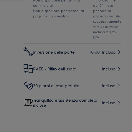
Non disponibile per attività
*fino alla fine
commerciali
del 24 mese
Non disponibile per metodi di
periodo di
pagamento specifici
garanzia legale,
successivamente
€ 9,90 al mese
inclusa € 1,26
IVA
Inversione delle porte
€ 30
Incluso
RAEE - Ritiro dell'usato
Incluso
20 giorni di reso gratuito
Incluso
Tranquillità e assistenza completa
Incluso
incluse