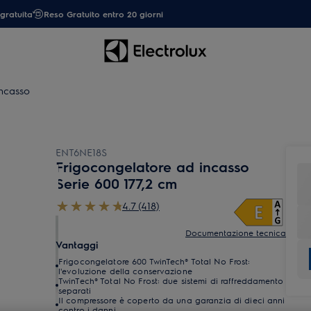
gratuita
Reso Gratuito entro 20 giorni
incasso
ENT6NE18S
Frigocongelatore ad incasso
Serie 600 177,2 cm
4.7 (418)
Documentazione tecnica
Vantaggi
Frigocongelatore 600 TwinTech® Total No Frost:
l'evoluzione della conservazione
TwinTech® Total No Frost: due sistemi di raffreddamento
separati
Il compressore è coperto da una garanzia di dieci anni
contro i danni.