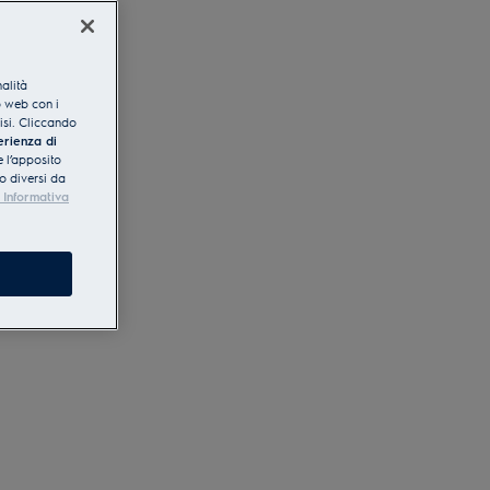
nalità
o web con i
lisi. Cliccando
erienza di
 l’apposito
o diversi da
 Informativa