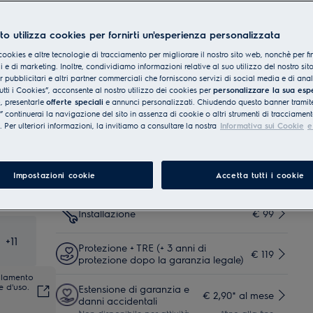
Servizi
to utilizza cookies per fornirti un'esperienza personalizzata
cookies e altre tecnologie di tracciamento per migliorare il nostro sito web, nonchè per fi
Consegna a bordo strada
 e di marketing. Inoltre, condividiamo informazioni relative al suo utilizzo del nostro sit
(in circa 3-6 giorni
€ 9,99
Incluso
er pubblicitari e altri partner commerciali che forniscono servizi di social media e di ana
lavorativi)
utti i Cookies”, acconsente al nostro utilizzo dei cookies per
personalizzare la sua esp
e
, presentarle
offerte speciali
e annunci personalizzati. Chiudendo questo banner tramite
Consegna al piano (in circa
continuerai la navigazione del sito in assenza di cookie o altri strumenti di tracciament
€ 35
Incluso
5-7 giorni lavorativi)
i. Per ulteriori informazioni, la invitiamo a consultare la nostra
Informativa sui Cookie
e
Consegna al piano
(consegna in 5-7 giorni
€ 50
Incluso
Impostazioni cookie
Accetta tutti i cookie
lavorativi)
Installazione
€ 99
+
11
Protezione + TRE (+ 3 anni di
€ 119
protezione dopo la garanzia legale)
golamento
e d'uso.
Estensione di garanzia e
€ 2,90* al mese
danni accidentali