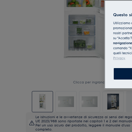
Questo si
Utilizziamo 
promozionali
nostri partn
su “Accetta T
navigazion
comando “X” 
quelli tecnic
Privacy.
Clicca per ingrandire
Le istruzioni e le avvertenze di sicurezza ai sensi del re
UE 2023/988 sono riportate nei capitoli 1 e 2 del manual
Per un uso sicuro del prodotto, leggere il manuale d'uso
completo.