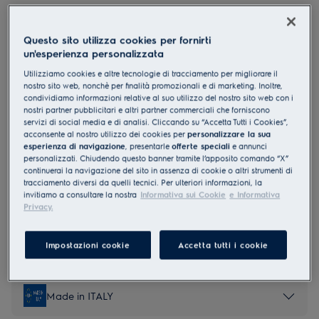
KNT6ME19S
Frigocongelatore ad incasso Serie
Questo sito utilizza cookies per fornirti
600 188,4 cm
un'esperienza personalizzata
4.4 (30)
Utilizziamo cookies e altre tecnologie di tracciamento per migliorare il
nostro sito web, nonchè per finalità promozionali e di marketing. Inoltre,
condividiamo informazioni relative al suo utilizzo del nostro sito web con i
Documentazione tecnica
Vantaggi
nostri partner pubblicitari e altri partner commerciali che forniscono
servizi di social media e di analisi. Cliccando su “Accetta Tutti i Cookies”,
Frigocongelatore 600 TwinTech® Total No Frost: l'evoluzione della
acconsente al nostro utilizzo dei cookies per
personalizzare la sua
conservazione
esperienza di navigazione
, presentarle
offerte speciali
e annunci
TwinTech® Total No Frost fa sì che gli alimenti rimangano succosi e
idratati.
personalizzati. Chiudendo questo banner tramite l’apposito comando “X”
Vani interni realizzati con il 70% in plastica riciclata*
continuerai la navigazione del sito in assenza di cookie o altri strumenti di
tracciamento diversi da quelli tecnici. Per ulteriori informazioni, la
invitiamo a consultare la nostra
Informativa sui Cookie
e Informativa
Privacy.
Le istruzioni e le avvertenze di sicurezza ai sensi del
regolamento UE 2023/988 sono riportate nei capitoli 1 e 2 del
Impostazioni cookie
Accetta tutti i cookie
manuale d'uso. Per un uso sicuro del prodotto, leggere il
manuale d'uso completo.
Made in ITALY