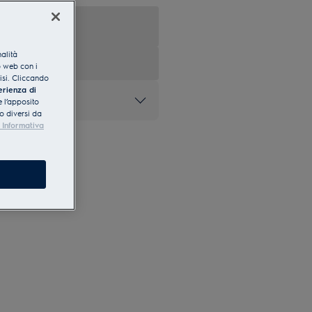
nalità
o web con i
lisi. Cliccando
erienza di
 l’apposito
o diversi da
 Informativa