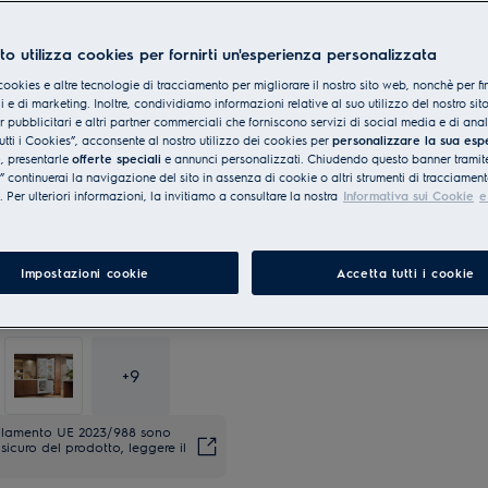
to utilizza cookies per fornirti un'esperienza personalizzata
cookies e altre tecnologie di tracciamento per migliorare il nostro sito web, nonchè per fi
 e di marketing. Inoltre, condividiamo informazioni relative al suo utilizzo del nostro sit
er pubblicitari e altri partner commerciali che forniscono servizi di social media e di ana
utti i Cookies”, acconsente al nostro utilizzo dei cookies per
personalizzare la sua esp
Made in ITALY
e
, presentarle
offerte speciali
e annunci personalizzati. Chiudendo questo banner tramite
continuerai la navigazione del sito in assenza di cookie o altri strumenti di tracciament
i. Per ulteriori informazioni, la invitiamo a consultare la nostra
Informativa sui Cookie
e
Impostazioni cookie
Accetta tutti i cookie
+
9
regolamento UE 2023/988 sono
sicuro del prodotto, leggere il