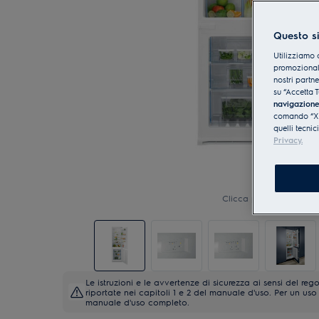
Questo si
Utilizziamo 
promozionali
nostri partn
su “Accetta T
navigazion
comando “X” 
quelli tecnic
Privacy.
Clicca per ingrandire
Le istruzioni e le avvertenze di sicurezza ai sensi del 
riportate nei capitoli 1 e 2 del manuale d'uso. Per un uso 
manuale d'uso completo.