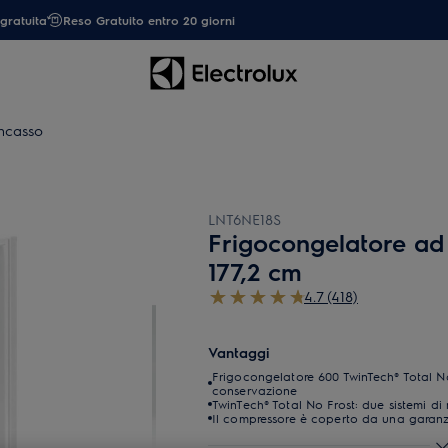
gratuita
Reso Gratuito entro 20 giorni
incasso
LNT6NE18S
Frigocongelatore ad
177,2 cm
4.7 (418)
Vantaggi
Frigocongelatore 600 TwinTech® Total No
conservazione
TwinTech® Total No Frost: due sistemi di
Il compressore è coperto da una garanzi