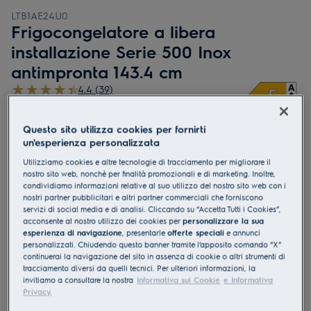
LTB1AE24U0
Frigocongelatore a libera
installazione Serie 500 Inox
antimpronta 143.4 cm
4.4 (39)
Documentazione tecnica
Vantaggi
Questo sito utilizza cookies per fornirti
un'esperienza personalizzata
ColdSense protegge gli alimenti con sensori per mantenere stabile la
temperatura
Utilizziamo cookies e altre tecnologie di tracciamento per migliorare il
La temperatura viene ripristinata velocemente dopo l'apertura con
ColdSense
nostro sito web, nonchè per finalità promozionali e di marketing. Inoltre,
Con la Tecnologia LowFrost, non dovrai più sbrinare il
condividiamo informazioni relative al suo utilizzo del nostro sito web con i
frigocongelatore così spesso
nostri partner pubblicitari e altri partner commerciali che forniscono
servizi di social media e di analisi. Cliccando su “Accetta Tutti i Cookies”,
acconsente al nostro utilizzo dei cookies per
personalizzare la sua
esperienza di navigazione
, presentarle
offerte speciali
e annunci
personalizzati. Chiudendo questo banner tramite l’apposito comando “X”
continuerai la navigazione del sito in assenza di cookie o altri strumenti di
tracciamento diversi da quelli tecnici. Per ulteriori informazioni, la
invitiamo a consultare la nostra
Informativa sui Cookie
e Informativa
Privacy.