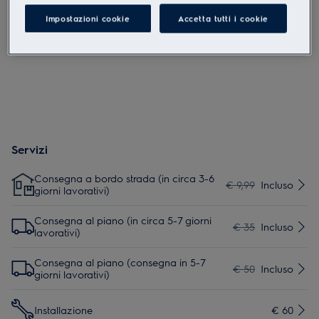
Le istruzioni e le avvertenze di sicurezza ai sensi del
Impostazioni cookie
Accetta tutti i cookie
regolamento UE 2023/988 sono riportate nei capitoli 1 e 2 del
manuale d'uso. Per un uso sicuro del prodotto, leggere il
manuale d'uso completo.
Servizi
Consegna a bordo strada (in circa 3-6
€ 9,99
Incluso
giorni lavorativi)
Consegna al piano (in circa 5-7 giorni
€ 35
Incluso
lavorativi)
Consegna al piano (consegna in 5-7
€ 50
Incluso
giorni lavorativi)
Installazione
€ 60