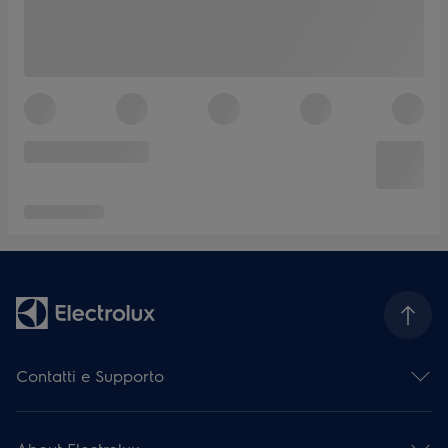
Contatti e Supporto
Contattaci
Iscriviti alla nostra newsletter