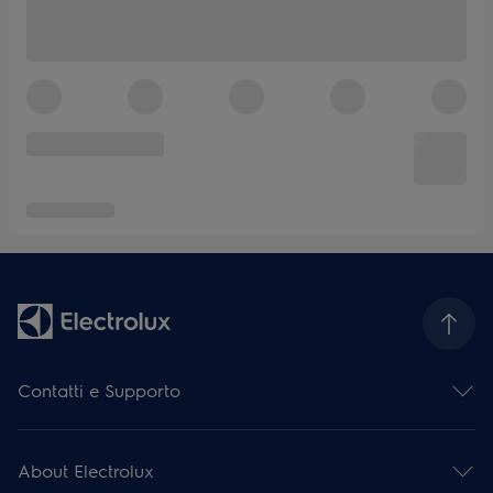
Contatti e Supporto
Contattaci
Iscriviti alla nostra newsletter
About Electrolux
Facebook