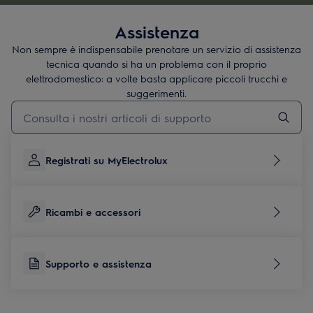
*Nel consumo di energia considerando la soglia di consumo di
Assistenza
energia dell'UE, rispetto alla classificazione dell'etichetta A
Non sempre è indispensabile prenotare un servizio di assistenza
tecnica quando si ha un problema con il proprio
elettrodomestico: a volte basta applicare piccoli trucchi e
suggerimenti.
Digita per cercare articoli di supporto
Registrati su MyElectrolux
Ricambi e accessori
Supporto e assistenza