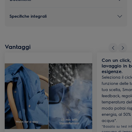
Specifiche integrali
Vantaggi
Con un click,
lavaggio in b
esigenze.
Seleziona il cicl
funzione delle t
tua scelta, Smar
feedback, regol
temperatura de
modo potrai risp
energia, al 50%
acqua*​.
*Basato su test in
consumo di tempo