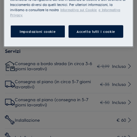
manuale d'uso. Per un uso sicuro del prodotto, leggere il
tracciamento diversi da quelli tecnici. Per ulteriori informazioni, la
manuale d'uso completo.
invitiamo a consultare la nostra
Informativa sui Cookie
e Informativa
Privacy.
Impostazioni cookie
Accetta tutti i cookie
Servizi
Consegna a bordo strada (in circa 3-6
€ 9,99
Incluso
giorni lavorativi)
Consegna al piano (in circa 5-7 giorni
€ 35
Incluso
lavorativi)
Consegna al piano (consegna in 5-7
€ 50
Incluso
giorni lavorativi)
Installazione
€ 60