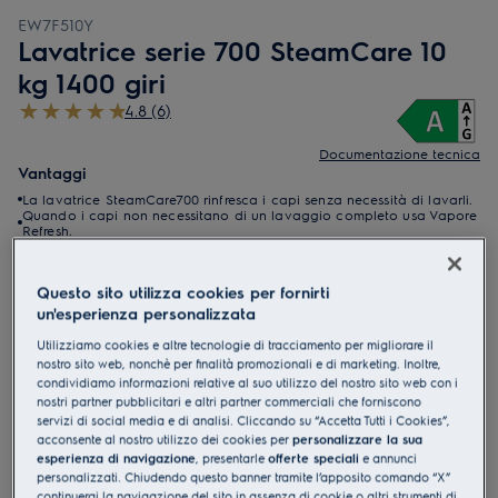
EW7F510Y
Lavatrice serie 700 SteamCare 10
kg 1400 giri
4.8 (6)
Documentazione tecnica
Vantaggi
La lavatrice SteamCare700 rinfresca i capi senza necessità di lavarli.
Quando i capi non necessitano di un lavaggio completo usa Vapore
Refresh.
Con un click, SmartSelect regola il lavaggio in base alle tue
esigenze.
Questo sito utilizza cookies per fornirti
un'esperienza personalizzata
Utilizziamo cookies e altre tecnologie di tracciamento per migliorare il
nostro sito web, nonchè per finalità promozionali e di marketing. Inoltre,
condividiamo informazioni relative al suo utilizzo del nostro sito web con i
nostri partner pubblicitari e altri partner commerciali che forniscono
servizi di social media e di analisi. Cliccando su “Accetta Tutti i Cookies”,
acconsente al nostro utilizzo dei cookies per
personalizzare la sua
esperienza di navigazione
, presentarle
offerte speciali
e annunci
Le istruzioni e le avvertenze di sicurezza ai sensi del
personalizzati. Chiudendo questo banner tramite l’apposito comando “X”
regolamento UE 2023/988 sono riportate nei capitoli 1 e 2 del
continuerai la navigazione del sito in assenza di cookie o altri strumenti di